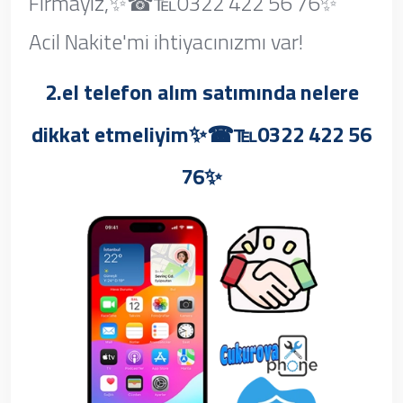
Firmayız,✨☎℡0322 422 56 76✨
Acil Nakite'mi ihtiyacınızmı var!
2.el telefon alım satımında nelere
dikkat etmeliyim✨☎℡0322 422 56
76✨