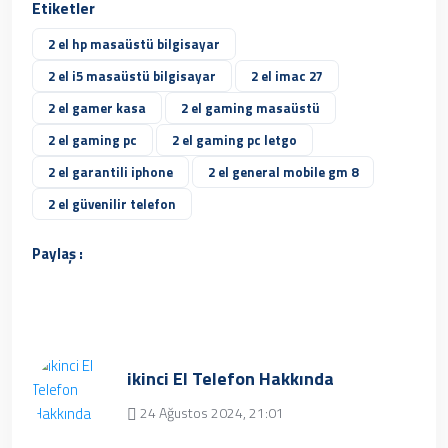
Etiketler
2 el hp masaüstü bilgisayar
2 el i5 masaüstü bilgisayar
2 el imac 27
2 el gamer kasa
2 el gaming masaüstü
2 el gaming pc
2 el gaming pc letgo
2 el garantili iphone
2 el general mobile gm 8
2 el güvenilir telefon
Paylaş :
ikinci El Telefon Hakkında
24 Ağustos 2024, 21:01