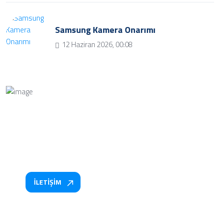
Samsung Kamera Onarımı
12 Haziran 2026, 00:08
Bize Soru Sorun
Bizimle iletişime geçmek ve soru sormak için iletişim
butonuna tıklayınız.
İLETİŞİM