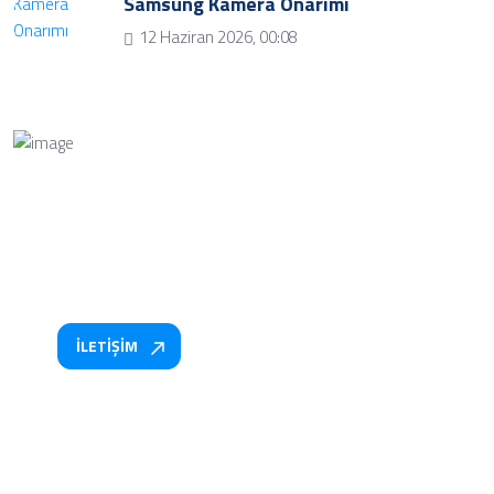
Samsung Kamera Onarımı
12 Haziran 2026, 00:08
Bize Soru Sorun
Bizimle iletişime geçmek ve soru sormak için iletişim
butonuna tıklayınız.
İLETİŞİM