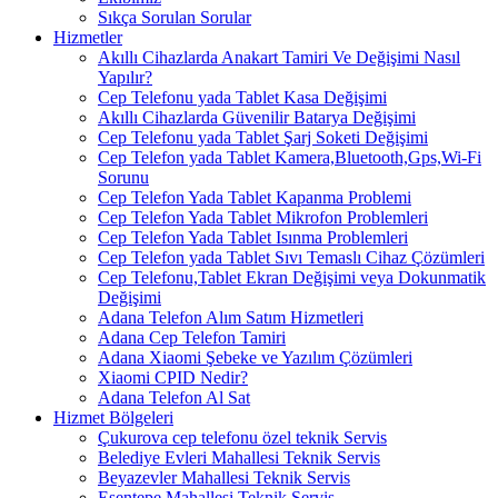
Sıkça Sorulan Sorular
Hizmetler
Akıllı Cihazlarda Anakart Tamiri Ve Değişimi Nasıl
Yapılır?
Cep Telefonu yada Tablet Kasa Değişimi
Akıllı Cihazlarda Güvenilir Batarya Değişimi
Cep Telefonu yada Tablet Şarj Soketi Değişimi
Cep Telefon yada Tablet Kamera,Bluetooth,Gps,Wi-Fi
Sorunu
Cep Telefon Yada Tablet Kapanma Problemi
Cep Telefon Yada Tablet Mikrofon Problemleri
Cep Telefon Yada Tablet Isınma Problemleri
Cep Telefon yada Tablet Sıvı Temaslı Cihaz Çözümleri
Cep Telefonu,Tablet Ekran Değişimi veya Dokunmatik
Değişimi
Adana Telefon Alım Satım Hizmetleri
Adana Cep Telefon Tamiri
Adana Xiaomi Şebeke ve Yazılım Çözümleri
Xiaomi CPID Nedir?
Adana Telefon Al Sat
Hizmet Bölgeleri
Çukurova cep telefonu özel teknik Servis
Belediye Evleri Mahallesi Teknik Servis
Beyazevler Mahallesi Teknik Servis
Esentepe Mahallesi Teknik Servis