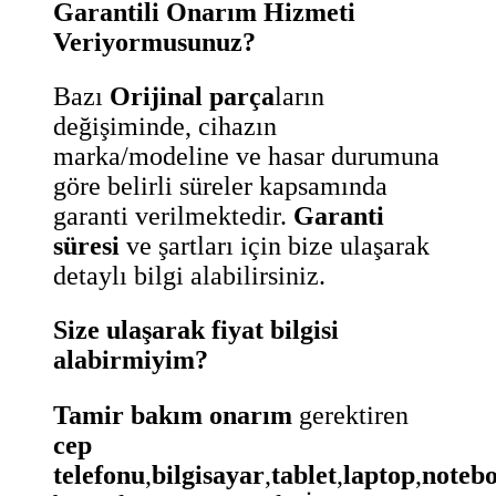
Garantili Onarım Hizmeti
Veriyormusunuz?
Bazı
Orijinal parça
ların
değişiminde, cihazın
marka/modeline ve hasar durumuna
göre belirli süreler kapsamında
garanti verilmektedir.
Garanti
süresi
ve şartları için bize ulaşarak
detaylı bilgi alabilirsiniz.
Size ulaşarak fiyat bilgisi
alabirmiyim?
Tamir bakım onarım
gerektiren
cep
telefonu
,
bilgisayar
,
tablet
,
laptop
,
noteb