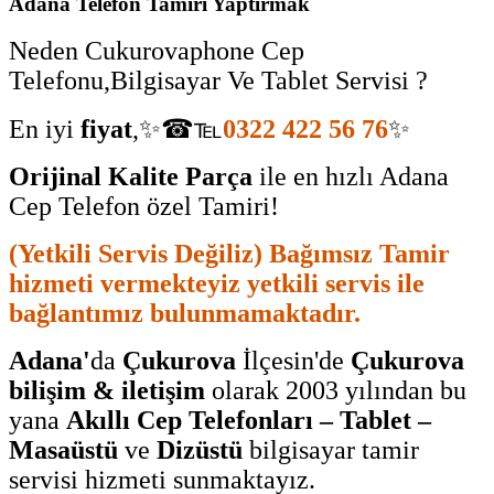
Adana Telefon Tamiri Yaptırmak
Neden Cukurovaphone Cep
Telefonu,Bilgisayar Ve Tablet Servisi ?
En iyi
fiyat
,✨☎℡
0322 422 56 76
✨
Orijinal Kalite Parça
ile en hızlı Adana
Cep Telefon özel Tamiri!
(Yetkili Servis Değiliz) Bağımsız Tamir
hizmeti vermekteyiz yetkili servis ile
bağlantımız bulunmamaktadır.
Adana'
da
Çukurova
İlçesin'de
Çukurova
bilişim & iletişim
olarak 2003 yılından bu
yana
Akıllı Cep Telefonları – Tablet –
Masaüstü
ve
Dizüstü
bilgisayar tamir
servisi hizmeti sunmaktayız.