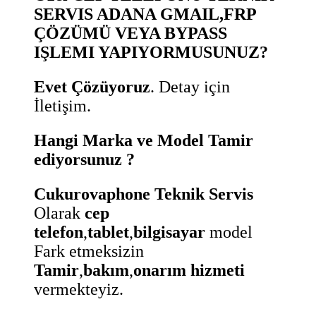
SERVIS ADANA GMAIL,FRP
ÇÖZÜMÜ VEYA BYPASS
IŞLEMI YAPIYORMUSUNUZ?
Evet Çözüyoruz
. Detay için
İletişim.
Hangi Marka ve Model Tamir
ediyorsunuz ?
Cukurovaphone Teknik Servis
Olarak
cep
telefon
,
tablet
,
bilgisayar
model
Fark etmeksizin
Tamir
,
bakım
,
onarım hizmeti
vermekteyiz.