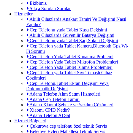
Ekibimiz
Sıkça Sorulan Sorular
Hizmetler
Akıllı Cihazlarda Anakart Tamiri Ve Değişimi Nasıl
Yapılır?
Cep Telefonu yada Tablet Kasa Değişimi
Akıllı Cihazlarda Güvenilir Batarya Değişimi
Cep Telefonu yada Tablet Şarj Soketi Değişimi
Cep Telefon yada Tablet Kamera,Bluetooth,Gps,Wi-
Fi Sorunu
Cep Telefon Yada Tablet Kapanma Problemi
Cep Telefon Yada Tablet Mikrofon Problemleri
Cep Telefon Yada Tablet Isınma Problemleri
Cep Telefon yada Tablet Sıvı Temaslı Cihaz
Çözümleri
Cep Telefonu,Tablet Ekran Değişimi veya
Dokunmatik Değişimi
Adana Telefon Alım Satım Hizmetleri
Adana Cep Telefon Tamiri
Adana Xiaomi Şebeke ve Yazılım Çözümleri
Xiaomi CPID Nedir?
Adana Telefon Al Sat
Hizmet Bölgeleri
Çukurova cep telefonu özel teknik Servis
Belediye Evleri Mahallesi Teknik Servis