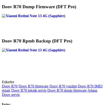
Doov R70 Dump Firmware (DFT Pro)
Doov R70 Rpmb Backup (DFT Pro)
Etiketler
Doov R70
Doov R70 firmware
Doov R70 yazılım
Doov R70 IMEI
repair
Doov R70 teknik servis
Doov R70 dump firmware
Adana
Doov servis
Paylaş :