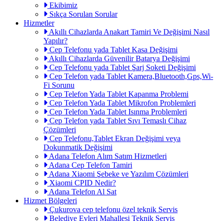
Ekibimiz
Sıkça Sorulan Sorular
Hizmetler
Akıllı Cihazlarda Anakart Tamiri Ve Değişimi Nasıl
Yapılır?
Cep Telefonu yada Tablet Kasa Değişimi
Akıllı Cihazlarda Güvenilir Batarya Değişimi
Cep Telefonu yada Tablet Şarj Soketi Değişimi
Cep Telefon yada Tablet Kamera,Bluetooth,Gps,Wi-
Fi Sorunu
Cep Telefon Yada Tablet Kapanma Problemi
Cep Telefon Yada Tablet Mikrofon Problemleri
Cep Telefon Yada Tablet Isınma Problemleri
Cep Telefon yada Tablet Sıvı Temaslı Cihaz
Çözümleri
Cep Telefonu,Tablet Ekran Değişimi veya
Dokunmatik Değişimi
Adana Telefon Alım Satım Hizmetleri
Adana Cep Telefon Tamiri
Adana Xiaomi Şebeke ve Yazılım Çözümleri
Xiaomi CPID Nedir?
Adana Telefon Al Sat
Hizmet Bölgeleri
Çukurova cep telefonu özel teknik Servis
Belediye Evleri Mahallesi Teknik Servis