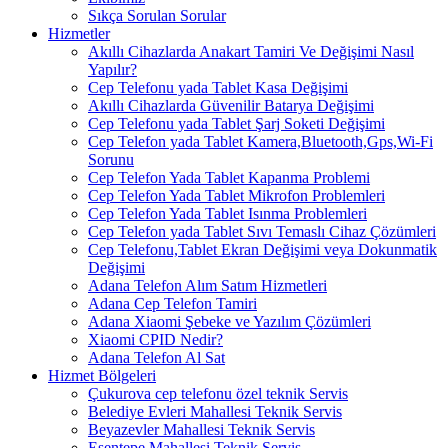
Sıkça Sorulan Sorular
Hizmetler
Akıllı Cihazlarda Anakart Tamiri Ve Değişimi Nasıl
Yapılır?
Cep Telefonu yada Tablet Kasa Değişimi
Akıllı Cihazlarda Güvenilir Batarya Değişimi
Cep Telefonu yada Tablet Şarj Soketi Değişimi
Cep Telefon yada Tablet Kamera,Bluetooth,Gps,Wi-Fi
Sorunu
Cep Telefon Yada Tablet Kapanma Problemi
Cep Telefon Yada Tablet Mikrofon Problemleri
Cep Telefon Yada Tablet Isınma Problemleri
Cep Telefon yada Tablet Sıvı Temaslı Cihaz Çözümleri
Cep Telefonu,Tablet Ekran Değişimi veya Dokunmatik
Değişimi
Adana Telefon Alım Satım Hizmetleri
Adana Cep Telefon Tamiri
Adana Xiaomi Şebeke ve Yazılım Çözümleri
Xiaomi CPID Nedir?
Adana Telefon Al Sat
Hizmet Bölgeleri
Çukurova cep telefonu özel teknik Servis
Belediye Evleri Mahallesi Teknik Servis
Beyazevler Mahallesi Teknik Servis
Esentepe Mahallesi Teknik Servis