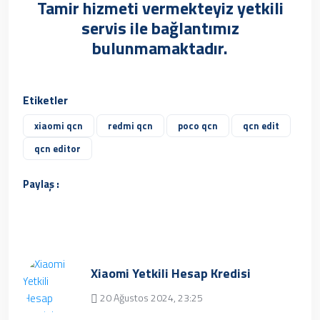
Tamir hizmeti vermekteyiz yetkili
servis ile bağlantımız
bulunmamaktadır.
Etiketler
xiaomi qcn
redmi qcn
poco qcn
qcn edit
qcn editor
Paylaş :
Xiaomi Yetkili Hesap Kredisi
20 Ağustos 2024, 23:25