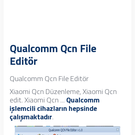
Qualcomm Qcn File
Editör
Qualcomm Qcn File Editör
Xiaomi Qcn Düzenleme, Xiaomi Qcn
edit. Xiaomi Qcn ...
Qualcomm
işlemcili cihazların hepsinde
çalışmaktadır
.