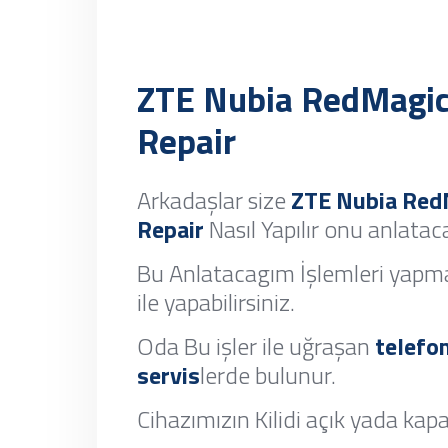
ZTE Nubia RedMagic
Repair
Arkadaşlar size
ZTE Nubia Red
Repair
Nasıl Yapılır onu anlata
Bu Anlatacagım İşlemleri yapma
ile yapabilirsiniz.
Oda Bu işler ile uğraşan
telefo
servis
lerde bulunur.
Cihazımızın Kilidi açık yada kapal