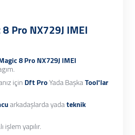
 8 Pro NX729J IMEI
Magic 8 Pro NX729J IMEI
cagım.
nız için
Dft Pro
Yada Başka
Tool'lar
ncu
arkadaşlarda yada
teknik
ı işlem yapılır.