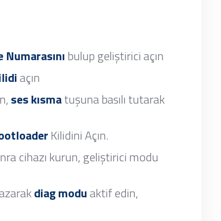
e Numarasını
bulup geliştirici açın
lidi
açın
in,
ses kısma
tuşuna basılı tutarak
ootloader
Kilidini Açın.
onra cihazı kurun, geliştirici modu
azarak
diag modu
aktif edin,