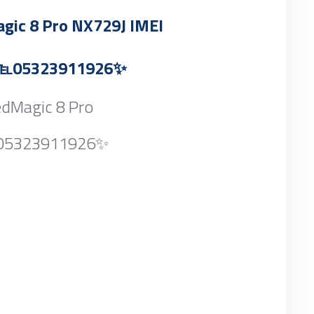
gic 8 Pro NX729J IMEI
05323911926✨