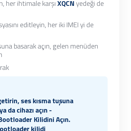
n, her ihtimale karşı
XQCN
yedeği de
yasını editleyin, her iki IMEI yi de
uşuna basarak açın, gelen menüden
n
rak