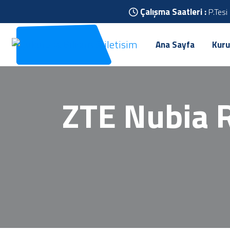
Çalışma Saatleri :
P.Tesi
Ana Sayfa
Kuru
ZTE Nubia 