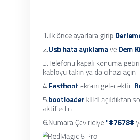
1.ilk önce ayarlara girip
Derlem
2.
Usb hata ayıklama
ve
Oem Ki
3.Telefonu kapalı konuma getir
kabloyu takın ya da cihazı açın
4.
Fastboot
ekranı gelecektir.
B
5.
bootloader
kilidi açıldıktan s
aktif edin
6.Numara Çeviriciye
*#7678#
y