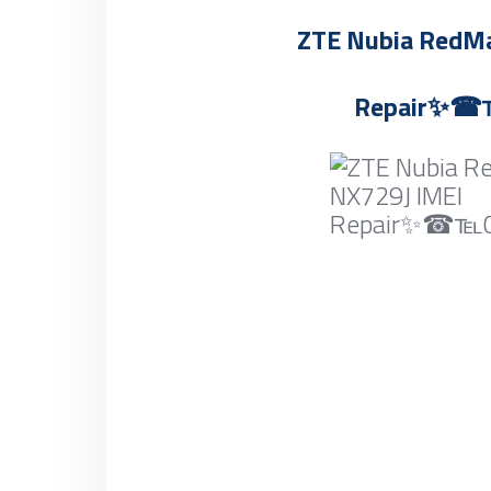
ZTE Nubia RedMa
Repair
✨☎℡