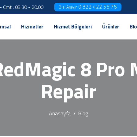
0 322 422 56 76
 - Cmt : 08:30 - 20:00
Bizi Arayın
msal
Hizmetler
Hizmet Bölgeleri
Ürünler
Bl
RedMagic 8 Pro 
Repair
Anasayfa
Blog