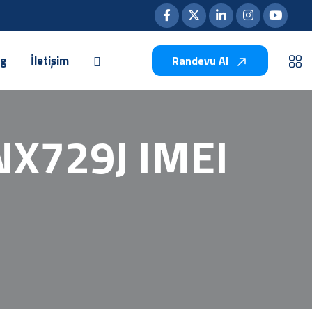
og
İletişim
Randevu Al
NX729J IMEI