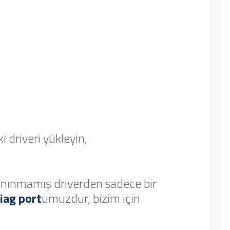
i driveri yükleyin,
anınmamış driverden sadece bir
iag port
umuzdur, bizim için