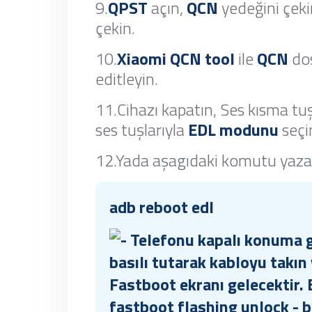
9.
QPST
açın,
QCN
yedeğini çeki
çekin.
10.
Xiaomi QCN tool
ile
QCN
dos
editleyin.
11.Cihazı kapatın, Ses kısma t
ses tuşlarıyla
EDL modunu
seçi
12.Yada aşagıdaki komutu yaza
adb reboot edl