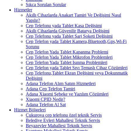
Sıkça Sorulan Sorular
Hizmetler
Akıllı Cihazlarda Anakart Tamiri Ve Değişimi Nasıl
Yapılır?
Cep Telefonu yada Tablet Kasa Değişimi
Akıllı Cihazlarda Güvenilir Batarya Değişimi
Cep Telefonu yada Tablet Şarj Soketi Değişimi
Cep Telefon yada Tablet Kamera,Bluetooth,Gps,Wi-Fi
Sorunu
Cep Telefon Yada Tablet Kapanma Problemi
Cep Telefon Yada Tablet Mikrofon Problemleri
Cep Telefon Yada Tablet Isınma Problemleri
Cep Telefon yada Tablet Sıvı Temaslı Cihaz Çözümleri
Cep Telefonu,Tablet Ekran Değişimi veya Dokunmatik
Değişimi
Adana Telefon Alım Satım Hizmetleri
Adana Cep Telefon Tamiri
Adana Xiaomi Şebeke ve Yazılım Çözümleri
Xiaomi CPID Nedir?
Adana Telefon Al Sat
Hizmet Bölgeleri
Çukurova cep telefonu özel teknik Servis
Belediye Evleri Mahallesi Teknik Servis
Beyazevler Mahallesi Teknik Servis
Esentepe Mahallesi Teknik Servis