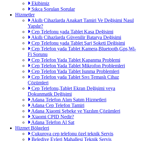
Ekibimiz
Sıkça Sorulan Sorular
Hizmetler
Akıllı Cihazlarda Anakart Tamiri Ve Değişimi Nasıl
Yapılır?
Cep Telefonu yada Tablet Kasa Değişimi
Akıllı Cihazlarda Güvenilir Batarya Değişimi
Cep Telefonu yada Tablet Şarj Soketi Değişimi
Cep Telefon yada Tablet Kamera,Bluetooth,Gps,Wi-
Fi Sorunu
Cep Telefon Yada Tablet Kapanma Problemi
Cep Telefon Yada Tablet Mikrofon Problemleri
Cep Telefon Yada Tablet Isınma Problemleri
Cep Telefon yada Tablet Sıvı Temaslı Cihaz
Çözümleri
Cep Telefonu,Tablet Ekran Değişimi veya
Dokunmatik Değişimi
Adana Telefon Alım Satım Hizmetleri
Adana Cep Telefon Tamiri
Adana Xiaomi Şebeke ve Yazılım Çözümleri
Xiaomi CPID Nedir?
Adana Telefon Al Sat
Hizmet Bölgeleri
Çukurova cep telefonu özel teknik Servis
Belediye Evleri Mahallesi Teknik Servis