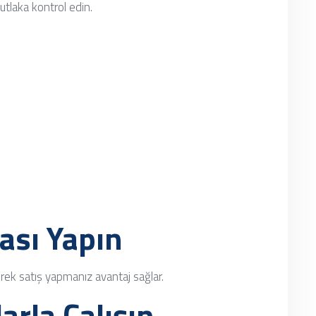
tlaka kontrol edin.
n
ası Yapın
ek satış yapmanız avantaj sağlar.
arla Çalışın