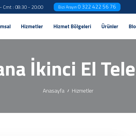
0 322 422 56 76
 - Cmt : 08:30 - 20:00
Bizi Arayın
msal
Hizmetler
Hizmet Bölgeleri
Ürünler
Bl
na İkinci El Tel
Anasayfa
Hizmetler