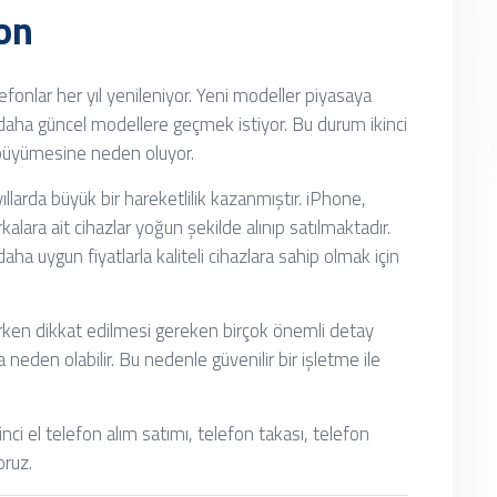
fon
elefonlar her yıl yenileniyor. Yeni modeller piyasaya
ak daha güncel modellere geçmek istiyor. Bu durum ikinci
 büyümesine neden oluyor.
ıllarda büyük bir hareketlilik kazanmıştır. iPhone,
ra ait cihazlar yoğun şekilde alınıp satılmaktadır.
ha uygun fiyatlarla kaliteli cihazlara sahip olmak için
tarken dikkat edilmesi gereken birçok önemli detay
neden olabilir. Bu nedenle güvenilir bir işletme ile
nci el telefon alım satımı, telefon takası, telefon
oruz.