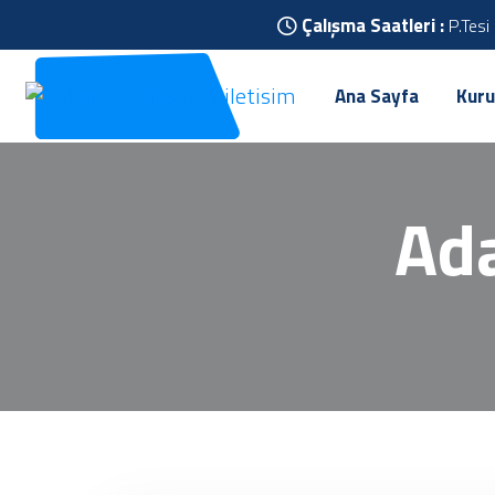
Çalışma Saatleri :
P.Tesi
Ana Sayfa
Kuru
Ada