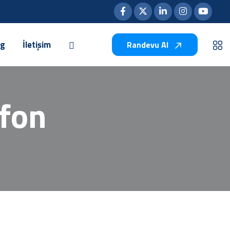
og
İletişim
Randevu Al
efon