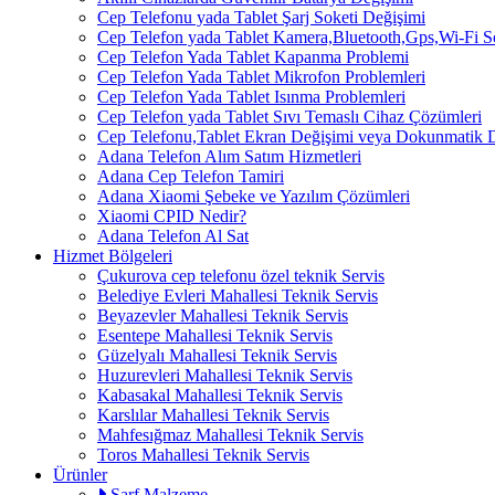
Cep Telefonu yada Tablet Şarj Soketi Değişimi
Cep Telefon yada Tablet Kamera,Bluetooth,Gps,Wi-Fi 
Cep Telefon Yada Tablet Kapanma Problemi
Cep Telefon Yada Tablet Mikrofon Problemleri
Cep Telefon Yada Tablet Isınma Problemleri
Cep Telefon yada Tablet Sıvı Temaslı Cihaz Çözümleri
Cep Telefonu,Tablet Ekran Değişimi veya Dokunmatik 
Adana Telefon Alım Satım Hizmetleri
Adana Cep Telefon Tamiri
Adana Xiaomi Şebeke ve Yazılım Çözümleri
Xiaomi CPID Nedir?
Adana Telefon Al Sat
Hizmet Bölgeleri
Çukurova cep telefonu özel teknik Servis
Belediye Evleri Mahallesi Teknik Servis
Beyazevler Mahallesi Teknik Servis
Esentepe Mahallesi Teknik Servis
Güzelyalı Mahallesi Teknik Servis
Huzurevleri Mahallesi Teknik Servis
Kabasakal Mahallesi Teknik Servis
Karslılar Mahallesi Teknik Servis
Mahfesığmaz Mahallesi Teknik Servis
Toros Mahallesi Teknik Servis
Ürünler
Sarf Malzeme