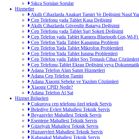
Sıkça Sorulan Sorular
Hizmetler
Akıllı Cihazlarda Anakart Tamiri Ve Değişimi Nasıl Yap
Cep Telefonu yada Tablet Kasa Değişimi
Akıllı Cihazlarda Güvenilir Batarya Değişimi
Cep Telefonu yada Tablet Şarj Soketi Değişimi
Cep Telefon yada Tablet Kamera,Bluetooth,Gps,Wi-Fi
Cep Telefon Yada Tablet Kapanma Problemi
Cep Telefon Yada Tablet Mikrofon Problemleri
Cep Telefon Yada Tablet Isınma Problemleri
Cep Telefon yada Tablet Sıvı Temaslı Cihaz Çözümleri
Cep Telefonu,Tablet Ekran Değişimi veya Dokunmatik
Adana Telefon Alım Satım Hizmetleri
Adana Cep Telefon Tamiri
Adana Xiaomi Şebeke ve Yazılım Çözümleri
Xiaomi CPID Nedir?
Adana Telefon Al Sat
Hizmet Bölgeleri
Çukurova cep telefonu özel teknik Servis
Belediye Evleri Mahallesi Teknik Servis
Beyazevler Mahallesi Teknik Servis
Esentepe Mahallesi Teknik Servis
Güzelyalı Mahallesi Teknik Servis
Huzurevleri Mahallesi Teknik Servis
Kabasakal Mahallesi Teknik Servis