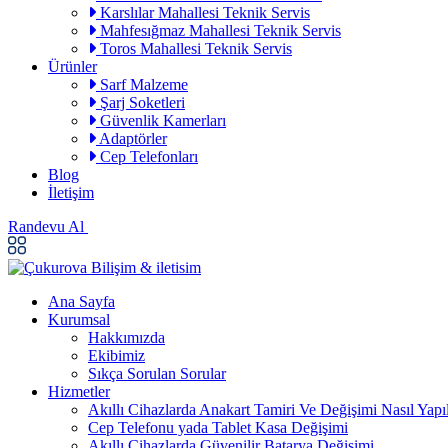
Karslılar Mahallesi Teknik Servis
Mahfesığmaz Mahallesi Teknik Servis
Toros Mahallesi Teknik Servis
Ürünler
Sarf Malzeme
Şarj Soketleri
Güvenlik Kamerları
Adaptörler
Cep Telefonları
Blog
İletişim
Randevu Al
Ana Sayfa
Kurumsal
Hakkımızda
Ekibimiz
Sıkça Sorulan Sorular
Hizmetler
Akıllı Cihazlarda Anakart Tamiri Ve Değişimi Nasıl Yapıl
Cep Telefonu yada Tablet Kasa Değişimi
Akıllı Cihazlarda Güvenilir Batarya Değişimi