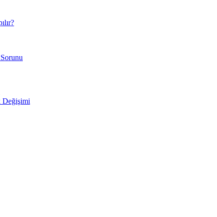
ılır?
 Sorunu
 Değişimi