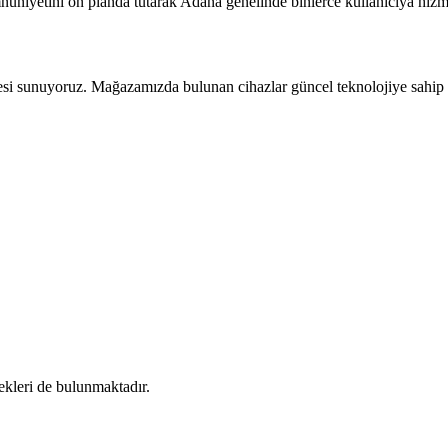
mnuniyetini ön planda tutarak Adana genelinde binlerce kullanıcıya hizm
azesi sunuyoruz. Mağazamızda bulunan cihazlar güncel teknolojiye sahip o
ekleri de bulunmaktadır.