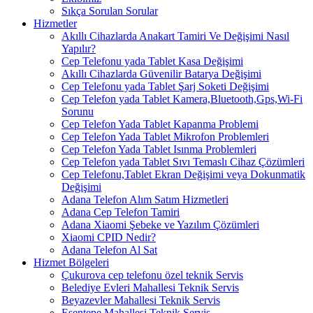
Sıkça Sorulan Sorular
Hizmetler
Akıllı Cihazlarda Anakart Tamiri Ve Değişimi Nasıl
Yapılır?
Cep Telefonu yada Tablet Kasa Değişimi
Akıllı Cihazlarda Güvenilir Batarya Değişimi
Cep Telefonu yada Tablet Şarj Soketi Değişimi
Cep Telefon yada Tablet Kamera,Bluetooth,Gps,Wi-Fi
Sorunu
Cep Telefon Yada Tablet Kapanma Problemi
Cep Telefon Yada Tablet Mikrofon Problemleri
Cep Telefon Yada Tablet Isınma Problemleri
Cep Telefon yada Tablet Sıvı Temaslı Cihaz Çözümleri
Cep Telefonu,Tablet Ekran Değişimi veya Dokunmatik
Değişimi
Adana Telefon Alım Satım Hizmetleri
Adana Cep Telefon Tamiri
Adana Xiaomi Şebeke ve Yazılım Çözümleri
Xiaomi CPID Nedir?
Adana Telefon Al Sat
Hizmet Bölgeleri
Çukurova cep telefonu özel teknik Servis
Belediye Evleri Mahallesi Teknik Servis
Beyazevler Mahallesi Teknik Servis
Esentepe Mahallesi Teknik Servis