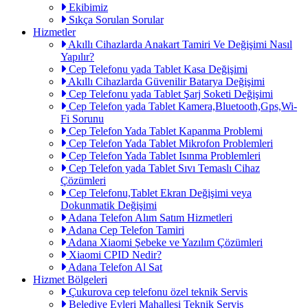
Ekibimiz
Sıkça Sorulan Sorular
Hizmetler
Akıllı Cihazlarda Anakart Tamiri Ve Değişimi Nasıl
Yapılır?
Cep Telefonu yada Tablet Kasa Değişimi
Akıllı Cihazlarda Güvenilir Batarya Değişimi
Cep Telefonu yada Tablet Şarj Soketi Değişimi
Cep Telefon yada Tablet Kamera,Bluetooth,Gps,Wi-
Fi Sorunu
Cep Telefon Yada Tablet Kapanma Problemi
Cep Telefon Yada Tablet Mikrofon Problemleri
Cep Telefon Yada Tablet Isınma Problemleri
Cep Telefon yada Tablet Sıvı Temaslı Cihaz
Çözümleri
Cep Telefonu,Tablet Ekran Değişimi veya
Dokunmatik Değişimi
Adana Telefon Alım Satım Hizmetleri
Adana Cep Telefon Tamiri
Adana Xiaomi Şebeke ve Yazılım Çözümleri
Xiaomi CPID Nedir?
Adana Telefon Al Sat
Hizmet Bölgeleri
Çukurova cep telefonu özel teknik Servis
Belediye Evleri Mahallesi Teknik Servis