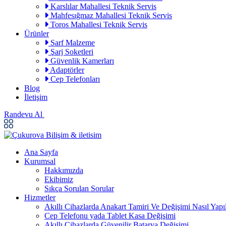
Karslılar Mahallesi Teknik Servis
Mahfesığmaz Mahallesi Teknik Servis
Toros Mahallesi Teknik Servis
Ürünler
Sarf Malzeme
Şarj Soketleri
Güvenlik Kamerları
Adaptörler
Cep Telefonları
Blog
İletişim
Randevu Al
Ana Sayfa
Kurumsal
Hakkımızda
Ekibimiz
Sıkça Sorulan Sorular
Hizmetler
Akıllı Cihazlarda Anakart Tamiri Ve Değişimi Nasıl Yapıl
Cep Telefonu yada Tablet Kasa Değişimi
Akıllı Cihazlarda Güvenilir Batarya Değişimi