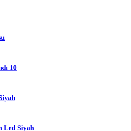
su
ndı 10
Siyah
n Led Siyah