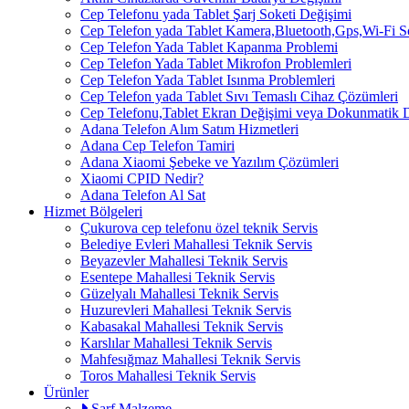
Cep Telefonu yada Tablet Şarj Soketi Değişimi
Cep Telefon yada Tablet Kamera,Bluetooth,Gps,Wi-Fi 
Cep Telefon Yada Tablet Kapanma Problemi
Cep Telefon Yada Tablet Mikrofon Problemleri
Cep Telefon Yada Tablet Isınma Problemleri
Cep Telefon yada Tablet Sıvı Temaslı Cihaz Çözümleri
Cep Telefonu,Tablet Ekran Değişimi veya Dokunmatik 
Adana Telefon Alım Satım Hizmetleri
Adana Cep Telefon Tamiri
Adana Xiaomi Şebeke ve Yazılım Çözümleri
Xiaomi CPID Nedir?
Adana Telefon Al Sat
Hizmet Bölgeleri
Çukurova cep telefonu özel teknik Servis
Belediye Evleri Mahallesi Teknik Servis
Beyazevler Mahallesi Teknik Servis
Esentepe Mahallesi Teknik Servis
Güzelyalı Mahallesi Teknik Servis
Huzurevleri Mahallesi Teknik Servis
Kabasakal Mahallesi Teknik Servis
Karslılar Mahallesi Teknik Servis
Mahfesığmaz Mahallesi Teknik Servis
Toros Mahallesi Teknik Servis
Ürünler
Sarf Malzeme