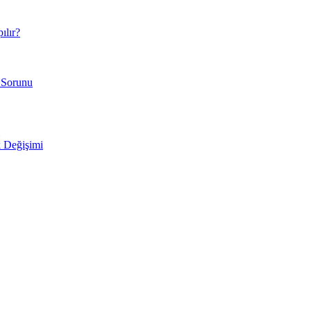
ılır?
 Sorunu
 Değişimi