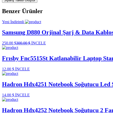
Sipariş Talebi Oluştur
Benzer Ürünler
Yeni
İndirimli
Samsung D880 Orjinal Şarj & Data Kablo
250.00 $
300.00 $
İNCELE
Frısby Fnc5515St Katlanabilir Laptop Sta
12.00 $
İNCELE
Hadron Hdx4251 Notebook Soğutucu Led 
14.00 $
İNCELE
Hadron Hdx4252 Notebook Soğutucu 2 Fa