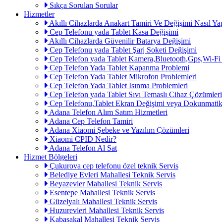
Sıkça Sorulan Sorular
Hizmetler
Akıllı Cihazlarda Anakart Tamiri Ve Değişimi Nasıl Yap
Cep Telefonu yada Tablet Kasa Değişimi
Akıllı Cihazlarda Güvenilir Batarya Değişimi
Cep Telefonu yada Tablet Şarj Soketi Değişimi
Cep Telefon yada Tablet Kamera,Bluetooth,Gps,Wi-Fi
Cep Telefon Yada Tablet Kapanma Problemi
Cep Telefon Yada Tablet Mikrofon Problemleri
Cep Telefon Yada Tablet Isınma Problemleri
Cep Telefon yada Tablet Sıvı Temaslı Cihaz Çözümleri
Cep Telefonu,Tablet Ekran Değişimi veya Dokunmatik
Adana Telefon Alım Satım Hizmetleri
Adana Cep Telefon Tamiri
Adana Xiaomi Şebeke ve Yazılım Çözümleri
Xiaomi CPID Nedir?
Adana Telefon Al Sat
Hizmet Bölgeleri
Çukurova cep telefonu özel teknik Servis
Belediye Evleri Mahallesi Teknik Servis
Beyazevler Mahallesi Teknik Servis
Esentepe Mahallesi Teknik Servis
Güzelyalı Mahallesi Teknik Servis
Huzurevleri Mahallesi Teknik Servis
Kabasakal Mahallesi Teknik Servis