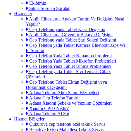
Ekibimiz
Sıkça Sorulan Sorular
Hizmetler
Akıllı Cihazlarda Anakart Tamiri Ve Değişimi Nasıl
Yapılır?
Cep Telefonu yada Tablet Kasa Değişimi
Akıllı Cihazlarda Güvenilir Batarya Değişimi
Cep Telefonu yada Tablet Şarj Soketi Değişimi
Cep Telefon yada Tablet Kamera,Bluetooth,Gps,Wi-
Fi Sorunu
Cep Telefon Yada Tablet Kapanma Problemi
Cep Telefon Yada Tablet Mikrofon Problemleri
Cep Telefon Yada Tablet Isınma Problemleri
Cep Telefon yada Tablet Sıvı Temaslı Cihaz
Çözümleri
Cep Telefonu,Tablet Ekran Değişimi veya
Dokunmatik Değişimi
Adana Telefon Alım Satım Hizmetleri
Adana Cep Telefon Tamiri
Adana Xiaomi Şebeke ve Yazılım Çözümleri
Xiaomi CPID Nedir?
Adana Telefon Al Sat
Hizmet Bölgeleri
Çukurova cep telefonu özel teknik Servis
Belediye Evleri Mahallesi Teknik Servis