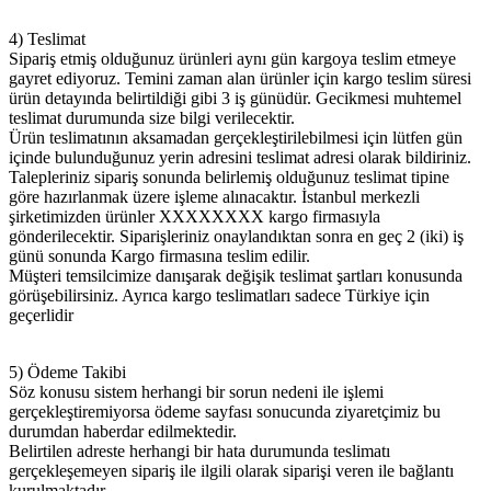
4) Teslimat
Sipariş etmiş olduğunuz ürünleri aynı gün kargoya teslim etmeye
gayret ediyoruz. Temini zaman alan ürünler için kargo teslim süresi
ürün detayında belirtildiği gibi 3 iş günüdür. Gecikmesi muhtemel
teslimat durumunda size bilgi verilecektir.
Ürün teslimatının aksamadan gerçekleştirilebilmesi için lütfen gün
içinde bulunduğunuz yerin adresini teslimat adresi olarak bildiriniz.
Talepleriniz sipariş sonunda belirlemiş olduğunuz teslimat tipine
göre hazırlanmak üzere işleme alınacaktır. İstanbul merkezli
şirketimizden ürünler XXXXXXXX kargo firmasıyla
gönderilecektir. Siparişleriniz onaylandıktan sonra en geç 2 (iki) iş
günü sonunda Kargo firmasına teslim edilir.
Müşteri temsilcimize danışarak değişik teslimat şartları konusunda
görüşebilirsiniz. Ayrıca kargo teslimatları sadece Türkiye için
geçerlidir
5) Ödeme Takibi
Söz konusu sistem herhangi bir sorun nedeni ile işlemi
gerçekleştiremiyorsa ödeme sayfası sonucunda ziyaretçimiz bu
durumdan haberdar edilmektedir.
Belirtilen adreste herhangi bir hata durumunda teslimatı
gerçekleşemeyen sipariş ile ilgili olarak siparişi veren ile bağlantı
kurulmaktadır.