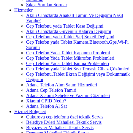
Sıkça Sorulan Sorular
Hizmetler
Akıllı Cihazlarda Anakart Tamiri Ve Değişimi Nasıl
Yapılır?
Cep Telefonu yada Tablet Kasa Değişimi
Akıllı Cihazlarda Güvenilir Batarya Değişimi
Cep Telefonu yada Tablet Şarj Soketi Değişimi
Cep Telefon yada Tablet Kamera,Bluetooth,Gps,Wi-Fi
Sorunu
Cep Telefon Yada Tablet Kapanma Problemi
Cep Telefon Yada Tablet Mikrofon Problemleri
Cep Telefon Yada Tablet Isınma Problemleri
Cep Telefon yada Tablet Sıvı Temaslı Cihaz Çözümleri
Cep Telefonu,Tablet Ekran Değişimi veya Dokunmatik
Değişimi
Adana Telefon Alım Satım Hizmetleri
Adana Cep Telefon Tamiri
Adana Xiaomi Şebeke ve Yazılım Çözümleri
Xiaomi CPID Nedir?
Adana Telefon Al Sat
Hizmet Bölgeleri
Çukurova cep telefonu özel teknik Servis
Belediye Evleri Mahallesi Teknik Servis
Beyazevler Mahallesi Teknik Servis
Esentepe Mahallesi Teknik Servis