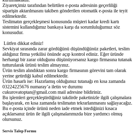
Ziyaretçimiz tarafından belirtilen e-posta adresinin geçerliliği
siparişin aktarılmasını takiben gönderilen otomatik e-posta ile teyit
edilmektedir.
Teslimatın gerçekleşmesi konusunda müşteri kadar kredi kartı
sistemini kullandığımız bankaya karşı da sorumluluğumuz söz
konusudur.
Lütfen dikkat ediniz!
Sevkiyat sırasında zarar gördüğünü düşündüğünüz paketleri, teslim
aldığınız firma yetkilisi önünde açıp kontrol ediniz. Eğer üründe
herhangi bir zarar olduğunu düşünüyorsanız kargo firmasına tutanak
tutturularak ürünü teslim almayınız.
Ürün teslim alındıktan sonra kargo firmasının görevini tam olarak
yerine getirdiği kabul edilmektedir.
Ürün hasarlı ise: Hazırlamış olduğunuz tutanağı en kısa zamanda
03224225676 numaray’a iletin ve durumu
cukurovatoptan@gmail.com mail adresine bildiriniz.
Bu işlemleri gerçekleştirdiğiniz takdirde paketinizle ilgili çalışmalara
başlayarak, en kısa zamanda teslimatın tekrarlanmasını sağlayacağız.
Bu e-posta içinde ürünü neden iade etmek istediğinizi kısaca
açıklarsanız ürün ile ilgili çalışmalarımızda bize yardımcı olmuş
olursunuz.
Servis Talep Formu