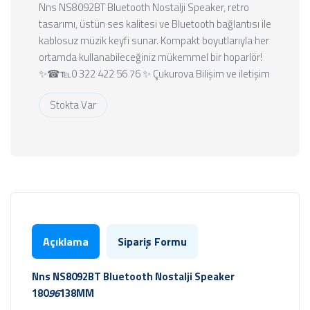
Nns NS8092BT Bluetooth Nostalji Speaker, retro
tasarımı, üstün ses kalitesi ve Bluetooth bağlantısı ile
kablosuz müzik keyfi sunar. Kompakt boyutlarıyla her
ortamda kullanabileceğiniz mükemmel bir hoparlör!
✨☎℡0 322 422 56 76 ✨ Çukurova Bilişim ve iletişim
Stokta Var
Açıklama
Sipariş Formu
Nns NS8092BT Bluetooth Nostalji Speaker
180
96
138MM