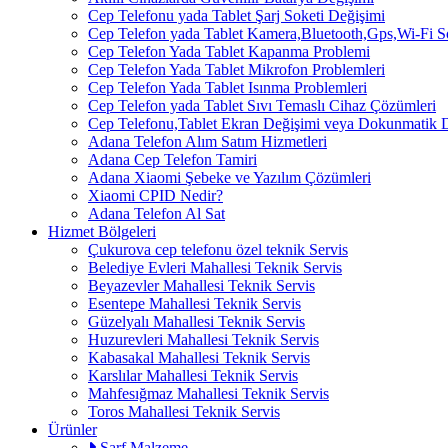
Cep Telefonu yada Tablet Şarj Soketi Değişimi
Cep Telefon yada Tablet Kamera,Bluetooth,Gps,Wi-Fi 
Cep Telefon Yada Tablet Kapanma Problemi
Cep Telefon Yada Tablet Mikrofon Problemleri
Cep Telefon Yada Tablet Isınma Problemleri
Cep Telefon yada Tablet Sıvı Temaslı Cihaz Çözümleri
Cep Telefonu,Tablet Ekran Değişimi veya Dokunmatik 
Adana Telefon Alım Satım Hizmetleri
Adana Cep Telefon Tamiri
Adana Xiaomi Şebeke ve Yazılım Çözümleri
Xiaomi CPID Nedir?
Adana Telefon Al Sat
Hizmet Bölgeleri
Çukurova cep telefonu özel teknik Servis
Belediye Evleri Mahallesi Teknik Servis
Beyazevler Mahallesi Teknik Servis
Esentepe Mahallesi Teknik Servis
Güzelyalı Mahallesi Teknik Servis
Huzurevleri Mahallesi Teknik Servis
Kabasakal Mahallesi Teknik Servis
Karslılar Mahallesi Teknik Servis
Mahfesığmaz Mahallesi Teknik Servis
Toros Mahallesi Teknik Servis
Ürünler
Sarf Malzeme