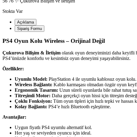
56 76 ✨ Çukurova Bilişim ve iletişim
Stokta Var
Açıklama
Sipariş Formu
PS4 Oyun Kolu Wireless – Orijinal Değil
Çukurova Bilişim & İletişim
olarak oyun deneyiminizi daha keyifli 
PS4’ünüzde konforlu ve kesintisiz oyun deneyimi yaşayabilirsiniz.
Özellikler:
Uyumlu Model:
PlayStation 4 ile uyumlu kablosuz oyun kolu.
Wireless Bağlantı:
Kablo karmaşası olmadan özgür oyun keyfi
Ergonomik Tasarım:
Uzun süreli oyunlarda bile rahat tutuş sa
Titreşimli Motor:
Daha gerçekçi oyun hissi için titreşim desteğ
Çoklu Fonksiyon:
Tüm oyun tipleri için hızlı tepki ve hassas k
Kolay Bağlantı:
PS4’e hızlı Bluetooth eşleştirme.
Avantajlar:
Uygun fiyatlı PS4 uyumlu alternatif kol.
Her yaş ve seviyeden oyuncu için ideal.