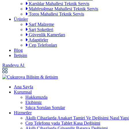
Karslılar Mahallesi Teknik Servis
Mahfesığmaz Mahallesi Teknik Servis
Toros Mahallesi Teknik Servis
Ürünler
Sarf Malzeme
Şarj Soketleri
Güvenlik Kamerları
Adaptörler
Cep Telefonları
Blog
İletişim
Randevu Al
Ana Sayfa
Kurumsal
Hakkımızda
Ekibimiz
Sıkça Sorulan Sorular
Hizmetler
Akıllı Cihazlarda Anakart Tamiri Ve Değişimi Nasıl Yapıl
Cep Telefonu yada Tablet Kasa Değişimi
Akıllı Cihazlarda Güvenilir Batarya Değişimi