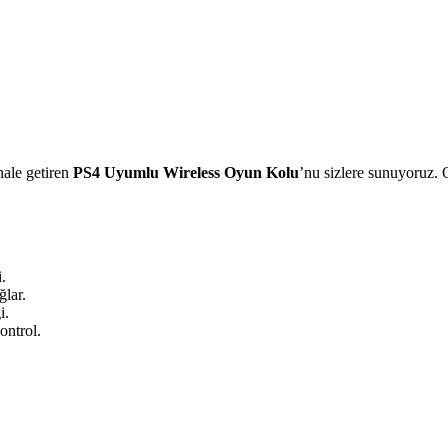
hale getiren
PS4 Uyumlu Wireless Oyun Kolu
’nu sizlere sunuyoruz. 
.
ğlar.
i.
ontrol.