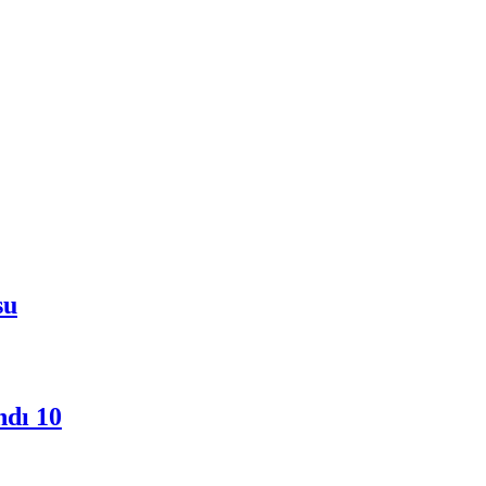
su
ndı 10