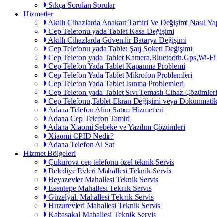
Sıkça Sorulan Sorular
Hizmetler
Akıllı Cihazlarda Anakart Tamiri Ve Değişimi Nasıl Yap
Cep Telefonu yada Tablet Kasa Değişimi
Akıllı Cihazlarda Güvenilir Batarya Değişimi
Cep Telefonu yada Tablet Şarj Soketi Değişimi
Cep Telefon yada Tablet Kamera,Bluetooth,Gps,Wi-Fi
Cep Telefon Yada Tablet Kapanma Problemi
Cep Telefon Yada Tablet Mikrofon Problemleri
Cep Telefon Yada Tablet Isınma Problemleri
Cep Telefon yada Tablet Sıvı Temaslı Cihaz Çözümleri
Cep Telefonu,Tablet Ekran Değişimi veya Dokunmatik
Adana Telefon Alım Satım Hizmetleri
Adana Cep Telefon Tamiri
Adana Xiaomi Şebeke ve Yazılım Çözümleri
Xiaomi CPID Nedir?
Adana Telefon Al Sat
Hizmet Bölgeleri
Çukurova cep telefonu özel teknik Servis
Belediye Evleri Mahallesi Teknik Servis
Beyazevler Mahallesi Teknik Servis
Esentepe Mahallesi Teknik Servis
Güzelyalı Mahallesi Teknik Servis
Huzurevleri Mahallesi Teknik Servis
Kabasakal Mahallesi Teknik Servis