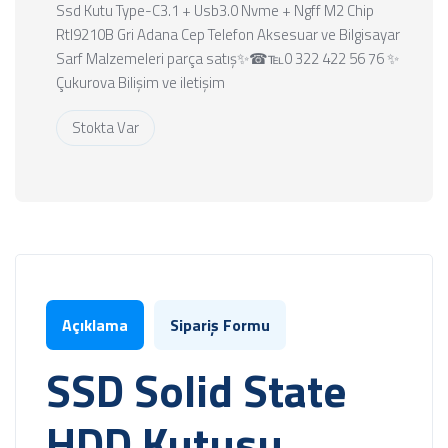
Ssd Kutu Type-C3.1 + Usb3.0 Nvme + Ngff M2 Chip
Rtl9210B Gri Adana Cep Telefon Aksesuar ve Bilgisayar
Sarf Malzemeleri parça satış✨☎℡0 322 422 56 76 ✨
Çukurova Bilişim ve iletişim
Stokta Var
Açıklama
Sipariş Formu
SSD Solid State
HDD Kutusu