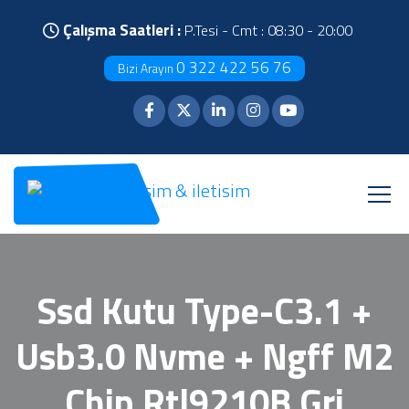
Çalışma Saatleri :
P.Tesi - Cmt : 08:30 - 20:00
0 322 422 56 76
Bizi Arayın
Ssd Kutu Type-C3.1 +
Usb3.0 Nvme + Ngff M2
Chip Rtl9210B Gri