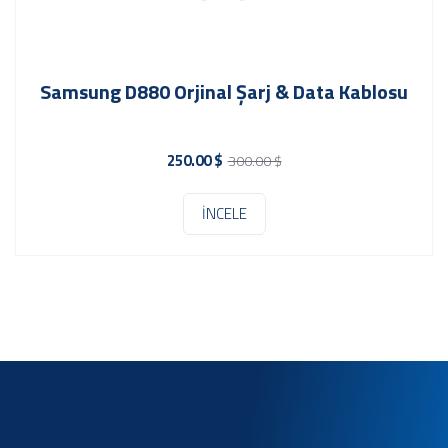
ng D880 Orjinal Şarj & Data Kablosu
Fr
250.00 $
300.00 $
İNCELE