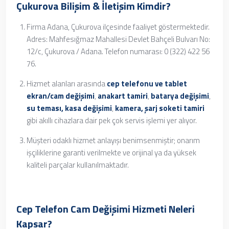
Çukurova Bilişim & İletişim Kimdir?
Firma Adana, Çukurova ilçesinde faaliyet göstermektedir.
Adres: Mahfesığmaz Mahallesi Devlet Bahçeli Bulvarı No:
12/c, Çukurova / Adana. Telefon numarası: 0 (322) 422 56
76.
Hizmet alanları arasında
cep telefonu ve tablet
ekran/cam değişimi
,
anakart tamiri
,
batarya değişimi
,
su teması, kasa değişimi
,
kamera, şarj soketi tamiri
gibi akıllı cihazlara dair pek çok servis işlemi yer alıyor.
Müşteri odaklı hizmet anlayışı benimsenmiştir; onarım
işçiliklerine garanti verilmekte ve orijinal ya da yüksek
kaliteli parçalar kullanılmaktadır.
Cep Telefon Cam Değişimi Hizmeti Neleri
Kapsar?