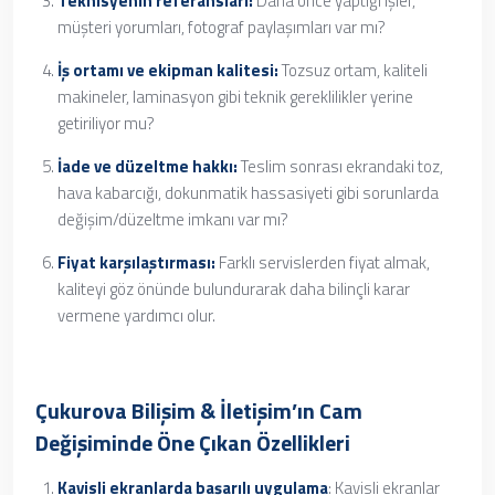
Teknisyenin referansları:
Daha önce yaptığı işler,
müşteri yorumları, fotograf paylaşımları var mı?
İş ortamı ve ekipman kalitesi:
Tozsuz ortam, kaliteli
makineler, laminasyon gibi teknik gereklilikler yerine
getiriliyor mu?
İade ve düzeltme hakkı:
Teslim sonrası ekrandaki toz,
hava kabarcığı, dokunmatik hassasiyeti gibi sorunlarda
değişim/düzeltme imkanı var mı?
Fiyat karşılaştırması:
Farklı servislerden fiyat almak,
kaliteyi göz önünde bulundurarak daha bilinçli karar
vermene yardımcı olur.
Çukurova Bilişim & İletişim’ın Cam
Değişiminde Öne Çıkan Özellikleri
Kavisli ekranlarda başarılı uygulama
: Kavisli ekranlar