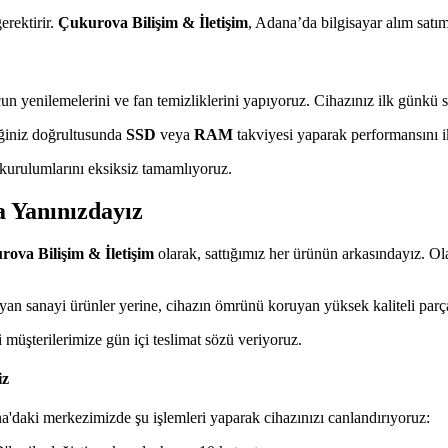
erektirir.
Çukurova Bilişim & İletişim
, Adana’da bilgisayar alım satım
yenilemelerini ve fan temizliklerini yapıyoruz. Cihazınız ilk günkü ser
eğiniz doğrultusunda
SSD
veya
RAM
takviyesi yaparak performansını ik
 kurulumlarını eksiksiz tamamlıyoruz.
a Yanınızdayız
ova Bilişim & İletişim
olarak, sattığımız her ürünün arkasındayız. Ol
an sanayi ürünler yerine, cihazın ömrünü koruyan yüksek kaliteli parça
müşterilerimize gün içi teslimat sözü veriyoruz.
iz
a'daki merkezimizde şu işlemleri yaparak cihazınızı canlandırıyoruz: