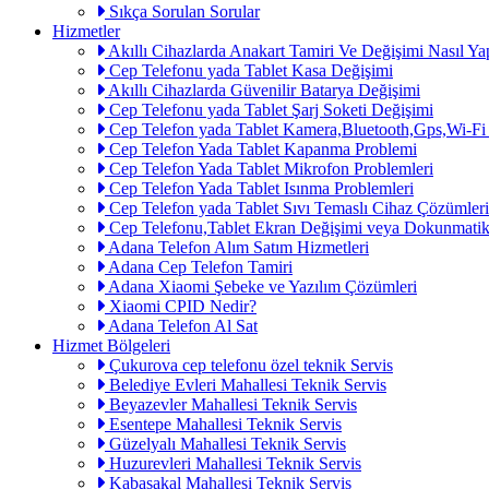
Sıkça Sorulan Sorular
Hizmetler
Akıllı Cihazlarda Anakart Tamiri Ve Değişimi Nasıl Yap
Cep Telefonu yada Tablet Kasa Değişimi
Akıllı Cihazlarda Güvenilir Batarya Değişimi
Cep Telefonu yada Tablet Şarj Soketi Değişimi
Cep Telefon yada Tablet Kamera,Bluetooth,Gps,Wi-Fi
Cep Telefon Yada Tablet Kapanma Problemi
Cep Telefon Yada Tablet Mikrofon Problemleri
Cep Telefon Yada Tablet Isınma Problemleri
Cep Telefon yada Tablet Sıvı Temaslı Cihaz Çözümleri
Cep Telefonu,Tablet Ekran Değişimi veya Dokunmatik
Adana Telefon Alım Satım Hizmetleri
Adana Cep Telefon Tamiri
Adana Xiaomi Şebeke ve Yazılım Çözümleri
Xiaomi CPID Nedir?
Adana Telefon Al Sat
Hizmet Bölgeleri
Çukurova cep telefonu özel teknik Servis
Belediye Evleri Mahallesi Teknik Servis
Beyazevler Mahallesi Teknik Servis
Esentepe Mahallesi Teknik Servis
Güzelyalı Mahallesi Teknik Servis
Huzurevleri Mahallesi Teknik Servis
Kabasakal Mahallesi Teknik Servis