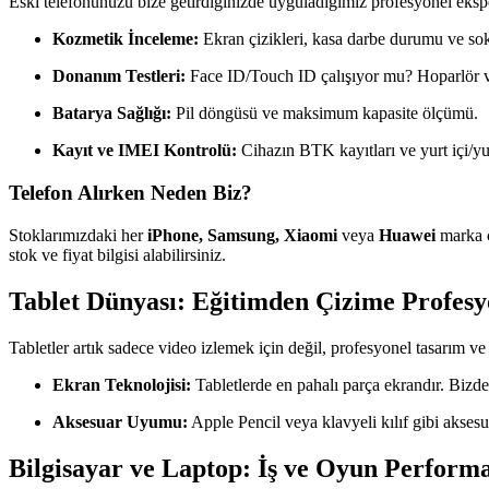
Eski telefonunuzu bize getirdiğinizde uyguladığımız profesyonel ekspe
Kozmetik İnceleme:
Ekran çizikleri, kasa darbe durumu ve soket
Donanım Testleri:
Face ID/Touch ID çalışıyor mu? Hoparlör v
Batarya Sağlığı:
Pil döngüsü ve maksimum kapasite ölçümü.
Kayıt ve IMEI Kontrolü:
Cihazın BTK kayıtları ve yurt içi/yu
Telefon Alırken Neden Biz?
Stoklarımızdaki her
iPhone, Samsung, Xiaomi
veya
Huawei
marka c
stok ve fiyat bilgisi alabilirsiniz.
Tablet Dünyası: Eğitimden Çizime Profes
Tabletler artık sadece video izlemek için değil, profesyonel tasarım ve 
Ekran Teknolojisi:
Tabletlerde en pahalı parça ekrandır. Bizde
Aksesuar Uyumu:
Apple Pencil veya klavyeli kılıf gibi akses
Bilgisayar ve Laptop: İş ve Oyun Perform