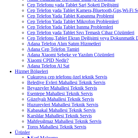
Cep Telefonu yada Tablet Şarj Soketi Değişimi
Cep Telefon yada Tablet Kamera,Bluetooth,Gps,Wi-Fi 
Cep Telefon Yada Tablet Kapanma Problemi
Cep Telefon Yada Tablet Mikrofon Problemleri
Cep Telefon Yada Tablet Isınma Problemleri
Cep Telefon yada Tablet Sıvı Temaslı Cihaz Çözümleri
Cep Telefonu,Tablet Ekran Değişimi veya Dokunmatik 
Adana Telefon Alım Satım Hizmetleri
Adana Cep Telefon Tamiri
Adana Xiaomi Şebeke ve Yazılım Çözümleri
Xiaomi CPID Nedir?
Adana Telefon Al Sat
Hizmet Bölgeleri
Çukurova cep telefonu özel teknik Servis
Belediye Evleri Mahallesi Teknik Servis
Beyazevler Mahallesi Teknik Servis
Esentepe Mahallesi Teknik Servis
Güzelyalı Mahallesi Teknik Servis
Huzurevleri Mahallesi Teknik Servis
Kabasakal Mahallesi Teknik Servis
Karslılar Mahallesi Teknik Servis
Mahfesığmaz Mahallesi Teknik Servis
Toros Mahallesi Teknik Servis
Ürünler
Sarf Malzeme