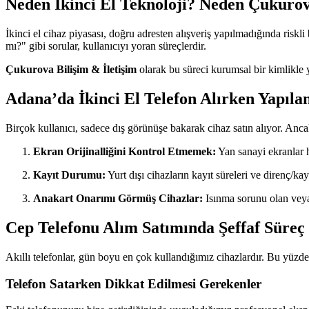
Neden İkinci El Teknoloji? Neden Çukurov
İkinci el cihaz piyasası, doğru adresten alışveriş yapılmadığında riskli
mı?" gibi sorular, kullanıcıyı yoran süreçlerdir.
Çukurova Bilişim & İletişim
olarak bu süreci kurumsal bir kimlikle yö
Adana’da İkinci El Telefon Alırken Yapıl
Birçok kullanıcı, sadece dış görünüşe bakarak cihaz satın alıyor. Anc
Ekran Orijinalliğini Kontrol Etmemek:
Yan sanayi ekranlar 
Kayıt Durumu:
Yurt dışı cihazların kayıt süreleri ve direnç/kay
Anakart Onarımı Görmüş Cihazlar:
Isınma sorunu olan veya 
Cep Telefonu Alım Satımında Şeffaf Süreç
Akıllı telefonlar, gün boyu en çok kullandığımız cihazlardır. Bu yüzde
Telefon Satarken Dikkat Edilmesi Gerekenler