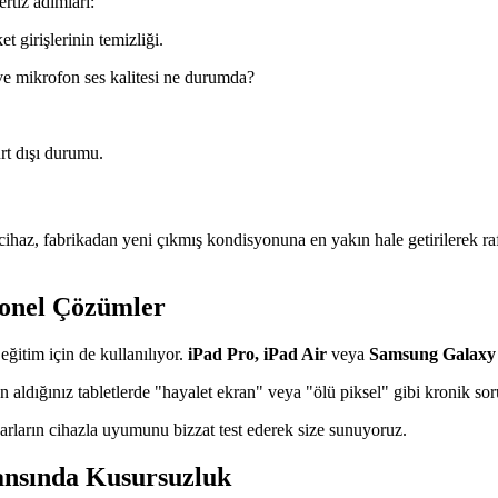
rtiz adımları:
 girişlerinin temizliği.
e mikrofon ses kalitesi ne durumda?
rt dışı durumu.
ihaz, fabrikadan yeni çıkmış kondisyonuna en yakın hale getirilerek ra
yonel Çözümler
eğitim için de kullanılıyor.
iPad Pro, iPad Air
veya
Samsung Galaxy
n aldığınız tabletlerde "hayalet ekran" veya "ölü piksel" gibi kronik so
uarların cihazla uyumunu bizzat test ederek size sunuyoruz.
ansında Kusursuzluk