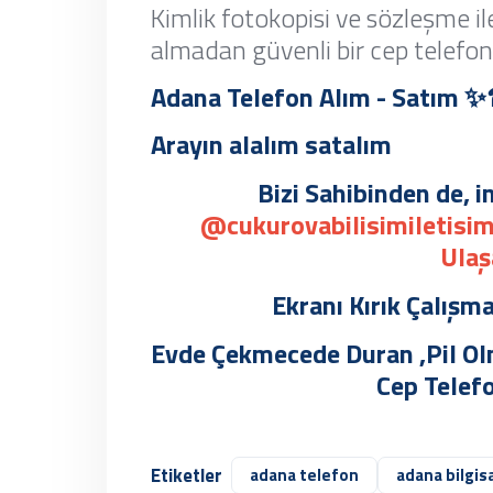
Kimlik fotokopisi ve sözleşme il
almadan güvenli bir cep telefon
Adana Telefon Alım - Satı
Arayın alalım satalım
Bizi Sahibinden de,
@cukurovabilisimiletisi
Ulaş
Ekranı Kırık Çalışma
Evde Çekmecede Duran ,Pil Olm
Cep Telefon
Etiketler
adana telefon
adana bilgis