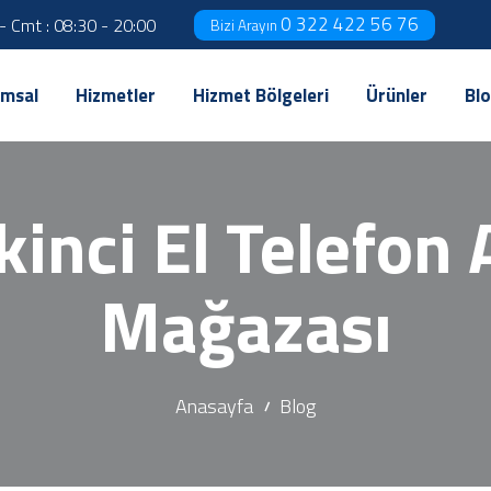
0 322 422 56 76
 - Cmt : 08:30 - 20:00
Bizi Arayın
msal
Hizmetler
Hizmet Bölgeleri
Ürünler
Bl
inci El Telefon
Mağazası
Anasayfa
Blog