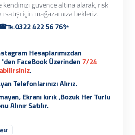
e kendinizi güvence altına alarak, risk
u satışı için mağazamıza bekleriz.
m ✨☎℡0322 422 56 76✨
 instagram Hesaplarımızdan
m
'den FaceBook Üzerinden
7/24
abilirsiniz
.
yan Telefonlarınızı Alırız.
ayan, Ekranı kırık ,Bozuk Her Turlu
u Alınır Satılır.
ayar