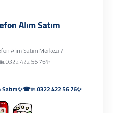
lefon Alım Satım
fon Alım Satım Merkezi ?
,✨☎℡0322 422 56 76✨
Alım Satım✨☎℡0322 422 56 76✨