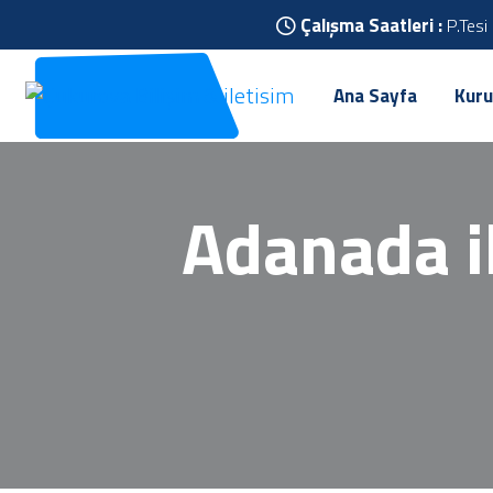
Çalışma Saatleri :
P.Tesi
Ana Sayfa
Kuru
Adanada ik