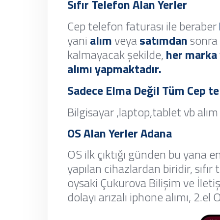
Sıfır Telefon Alan Yerler
Cep telefon faturası ile beraber
yani
alım
veya
satımdan
sonra 
kalmayacak şekilde,
her marka 
alımı yapmaktadır.
Sadece Elma Değil Tüm Cep tele
Bilgisayar ,laptop,tablet vb alı
OS Alan Yerler Adana
OS ilk çıktığı günden bu yana en
yapılan cihazlardan biridir, sıfır 
oysaki Çukurova Bilişim ve İleti
dolayı arızalı iphone alımı, 2.el