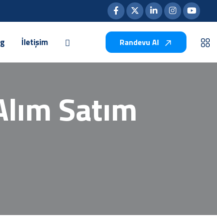
og
İletişim
Randevu Al
 Alım Satım