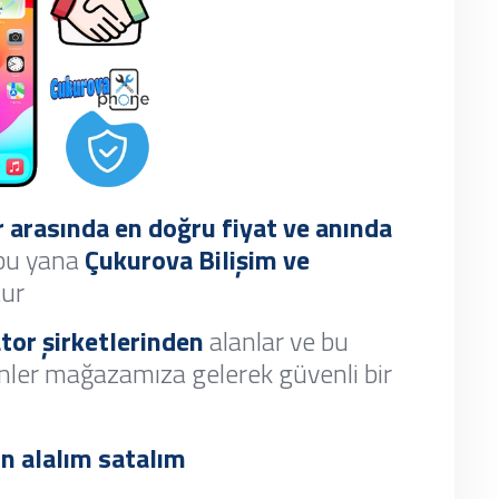
 arasında en doğru fiyat ve anında
 bu yana
Çukurova Bilişim ve
tur
tor şirketlerinden
alanlar ve bu
enler mağazamıza gelerek güvenli bir
alalım satalım