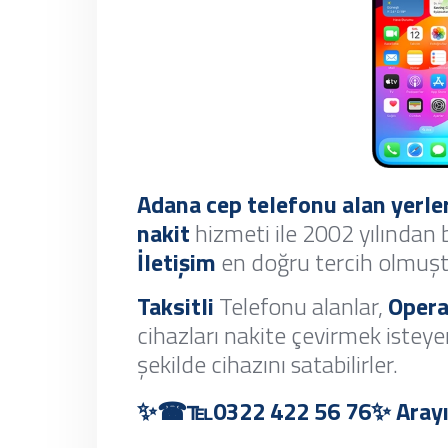
Adana cep telefonu alan yerler
nakit
hizmeti ile 2002 yılından
İletişim
en doğru tercih olmuş
Taksitli
Telefonu alanlar,
Opera
cihazları nakite çevirmek istey
şekilde cihazını satabilirler.
✨☎℡0322 422 56 76✨ Arayın 