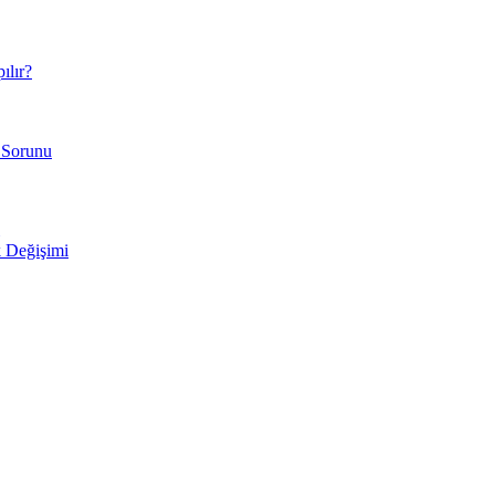
ılır?
 Sorunu
 Değişimi