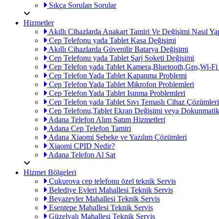
Sıkça Sorulan Sorular
Hizmetler
Akıllı Cihazlarda Anakart Tamiri Ve Değişimi Nasıl Yap
Cep Telefonu yada Tablet Kasa Değişimi
Akıllı Cihazlarda Güvenilir Batarya Değişimi
Cep Telefonu yada Tablet Şarj Soketi Değişimi
Cep Telefon yada Tablet Kamera,Bluetooth,Gps,Wi-Fi
Cep Telefon Yada Tablet Kapanma Problemi
Cep Telefon Yada Tablet Mikrofon Problemleri
Cep Telefon Yada Tablet Isınma Problemleri
Cep Telefon yada Tablet Sıvı Temaslı Cihaz Çözümleri
Cep Telefonu,Tablet Ekran Değişimi veya Dokunmatik
Adana Telefon Alım Satım Hizmetleri
Adana Cep Telefon Tamiri
Adana Xiaomi Şebeke ve Yazılım Çözümleri
Xiaomi CPID Nedir?
Adana Telefon Al Sat
Hizmet Bölgeleri
Çukurova cep telefonu özel teknik Servis
Belediye Evleri Mahallesi Teknik Servis
Beyazevler Mahallesi Teknik Servis
Esentepe Mahallesi Teknik Servis
Güzelyalı Mahallesi Teknik Servis