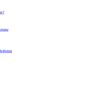
ır?
Sorunu
Değişimi