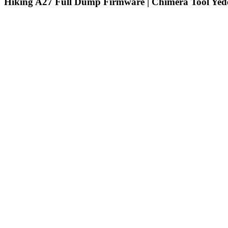
Hiking A27 Full Dump Firmware | Chimera Tool Yed