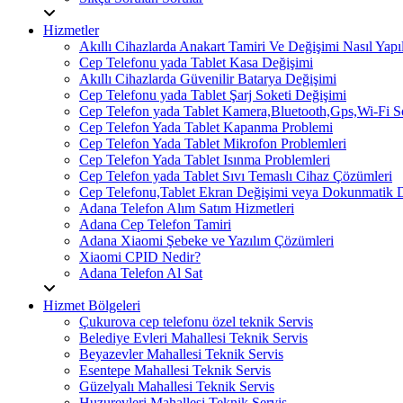
Hizmetler
Akıllı Cihazlarda Anakart Tamiri Ve Değişimi Nasıl Yapıl
Cep Telefonu yada Tablet Kasa Değişimi
Akıllı Cihazlarda Güvenilir Batarya Değişimi
Cep Telefonu yada Tablet Şarj Soketi Değişimi
Cep Telefon yada Tablet Kamera,Bluetooth,Gps,Wi-Fi 
Cep Telefon Yada Tablet Kapanma Problemi
Cep Telefon Yada Tablet Mikrofon Problemleri
Cep Telefon Yada Tablet Isınma Problemleri
Cep Telefon yada Tablet Sıvı Temaslı Cihaz Çözümleri
Cep Telefonu,Tablet Ekran Değişimi veya Dokunmatik 
Adana Telefon Alım Satım Hizmetleri
Adana Cep Telefon Tamiri
Adana Xiaomi Şebeke ve Yazılım Çözümleri
Xiaomi CPID Nedir?
Adana Telefon Al Sat
Hizmet Bölgeleri
Çukurova cep telefonu özel teknik Servis
Belediye Evleri Mahallesi Teknik Servis
Beyazevler Mahallesi Teknik Servis
Esentepe Mahallesi Teknik Servis
Güzelyalı Mahallesi Teknik Servis
Huzurevleri Mahallesi Teknik Servis