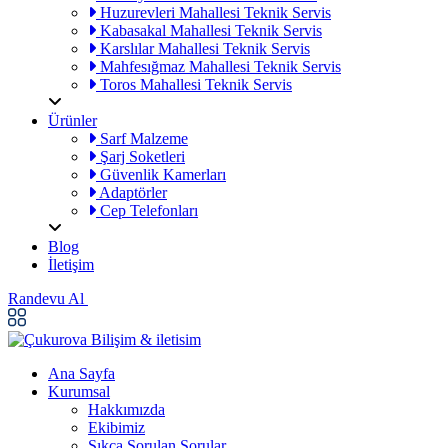
Huzurevleri Mahallesi Teknik Servis
Kabasakal Mahallesi Teknik Servis
Karslılar Mahallesi Teknik Servis
Mahfesığmaz Mahallesi Teknik Servis
Toros Mahallesi Teknik Servis
Ürünler
Sarf Malzeme
Şarj Soketleri
Güvenlik Kamerları
Adaptörler
Cep Telefonları
Blog
İletişim
Randevu Al
Ana Sayfa
Kurumsal
Hakkımızda
Ekibimiz
Sıkça Sorulan Sorular