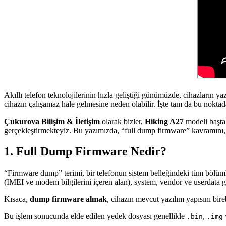
Akıllı telefon teknolojilerinin hızla geliştiği günümüzde, cihazların y
cihazın çalışamaz hale gelmesine neden olabilir. İşte tam da bu nokta
Çukurova Bilişim & İletişim
olarak bizler,
Hiking A27
modeli başta
gerçekleştirmekteyiz. Bu yazımızda, “full dump firmware” kavramını, 
1. Full Dump Firmware Nedir?
“Firmware dump” terimi, bir telefonun sistem belleğindeki tüm bölümler
(IMEI ve modem bilgilerini içeren alan), system, vendor ve userdata g
Kısaca,
dump firmware almak
, cihazın mevcut yazılım yapısını bir
Bu işlem sonucunda elde edilen yedek dosyası genellikle
,
.bin
.img