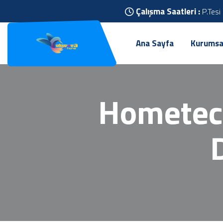
Çalışma Saatleri :
P.Tesi
Ana Sayfa
Kurumsa
Hometec