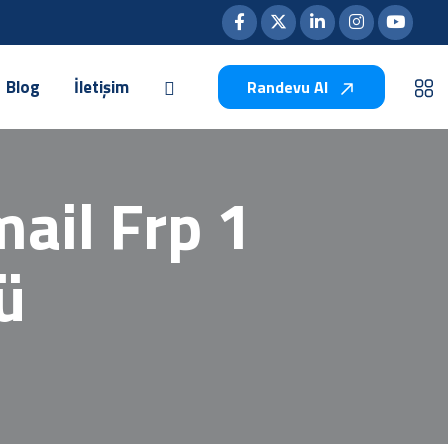
Blog
İletişim
Randevu Al
il Frp 1
ü