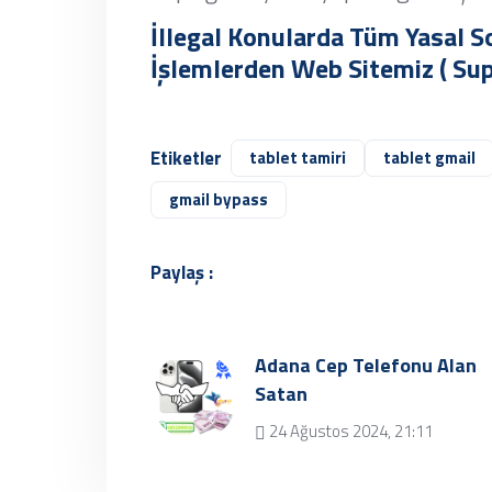
İllegal Konularda Tüm Yasal So
İşlemlerden Web Sitemiz ( S
Etiketler
tablet tamiri
tablet gmail
gmail bypass
Paylaş :
Adana Cep Telefonu Alan
Satan
24 Ağustos 2024, 21:11
Üzgünüz, kayıt
bulunamamıştır.