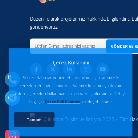
Düzenli olarak projelerimiz hakkında bilgilendirici bü
gönderiyoruz.
GÖNDER VE K
Çerez Kullanımı
Sizlere daha iyi bir hizmet sunabilmek için sitemizde
çerezlerden faydalanıyoruz. Sitemizi kullanmaya devam
ederek çerezleri kullanmamıza izin vermiş olursunuz. Detaylı
bilgi için
Çerez Politikamızı
inceleyebilirsiniz
© Çukurova Bilişim ve iletişim 2023 - Tüm Haklar
Tamam