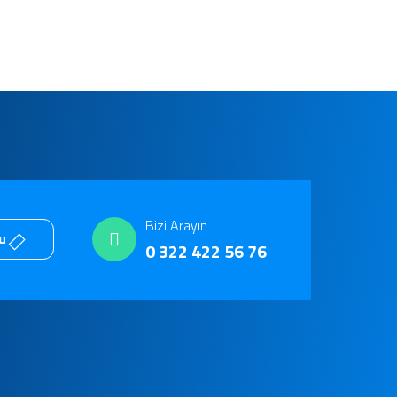
Bizi Arayın
mu
0 322 422 56 76