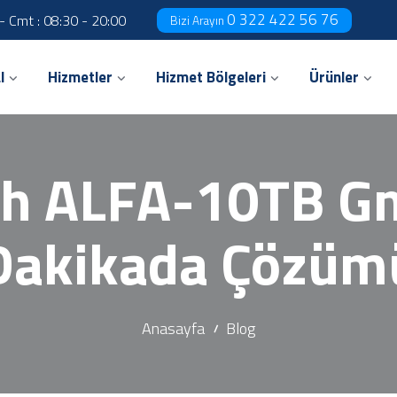
0 322 422 56 76
 - Cmt : 08:30 - 20:00
Bizi Arayın
l
Hizmetler
Hizmet Bölgeleri
Ürünler
h ALFA-10TB Gma
Dakikada Çözüm
Anasayfa
Blog