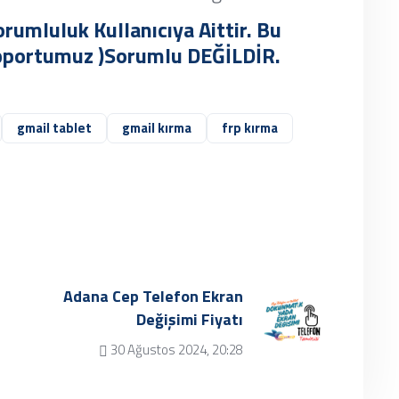
rumluluk Kullanıcıya Aittir. Bu
upportumuz )Sorumlu DEĞİLDİR.
gmail tablet
gmail kırma
frp kırma
Adana Cep Telefon Ekran
Değişimi Fiyatı
30 Ağustos 2024, 20:28
✔ Henüz kayıt eklenmemiştir.
Daha sonra tekrar