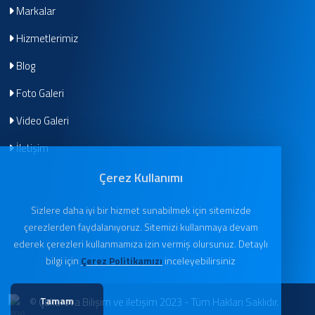
Markalar
Hizmetlerimiz
Blog
Foto Galeri
Video Galeri
İletişim
Çerez Kullanımı
Sizlere daha iyi bir hizmet sunabilmek için sitemizde
çerezlerden faydalanıyoruz. Sitemizi kullanmaya devam
ederek çerezleri kullanmamıza izin vermiş olursunuz. Detaylı
bilgi için
Çerez Politikamızı
inceleyebilirsiniz
Tamam
© Çukurova Bilişim ve iletişim 2023 - Tüm Hakları Saklıdır.