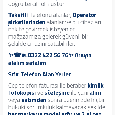
doğru tercih olmuştur
Taksitli
Telefonu alanlar,
Operator
şirketlerinden
alanlar ve bu cihazları
nakite çevirmek isteyenler
mağazamıza gelerek güvenli bir
şekilde cihazını satabilirler.
✨☎℡0322 422 56 76✨ Arayın
alalım satalım
Sıfır Telefon Alan Yerler
Cep telefon faturası ile beraber
kimlik
fotokopisi
ve
sözleşme
ile yani
alım
veya
satımdan
sonra üzerinizde hiçbir
hukuki sorumluluk kalmayacak şekilde,
her marka ve model sıfır ve 2.el cep