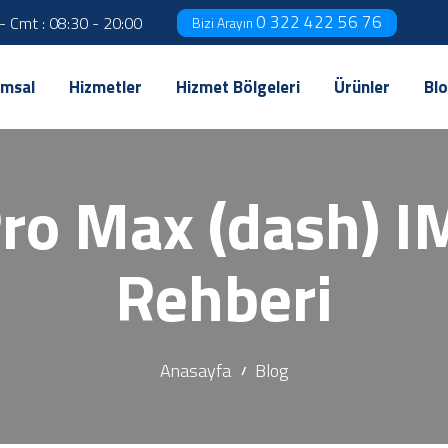
0 322 422 56 76
 - Cmt : 08:30 - 20:00
Bizi Arayın
msal
Hizmetler
Hizmet Bölgeleri
Ürünler
Bl
ro Max (dash) I
Rehberi
Anasayfa
Blog