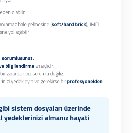
tmiyor.
eden olabilir
anılamaz hale gelmesine (
soft/hard brick
), IMEI
na yol açabilir
z sorumlusunuz.
ve bilgilendirme
amaçlıdır.
ir zarardan biz sorumlu değiliz.
inizi yedekleyin ve gerekirse bir
profesyonelden
gibi sistem dosyaları üzerinde
 yedeklerinizi almanız hayati