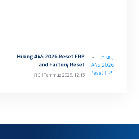
Hiking A45 2026 Reset FRP
and Factory Reset
31 Temmuz 2026, 12:15
✔ Henüz kayıt eklenmemiştir.
Daha sonra tekrar
deneyebilrisiniz.