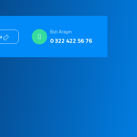
Bizi Arayın
mu
0 322 422 56 76