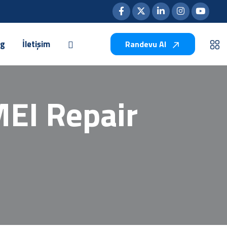
og
İletişim
Randevu Al
MEI Repair