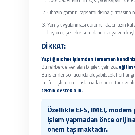
Bootloader kilidinin açık yada kapalı fark e
Cihazın garanti kapsamı dışına çıkmasına n
Yanlış uygulanması durumunda cihazın kull
kaybına, şebeke sorunlarına veya veri kaybı
DİKKAT:
Yaptığınız her işlemden tamamen kendini
Bu rehberde yer alan bilgiler, yalnızca
eğitim 
Bu işlemler sonucunda oluşabilecek herhangi b
Lütfen işlemlere başlamadan önce tüm veriler
teknik destek alın.
Özellikle EFS, IMEI, modem 
işlem yapmadan önce orijinal
önem taşımaktadır.