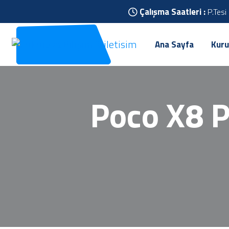
Çalışma Saatleri :
P.Tesi
Ana Sayfa
Kuru
Poco X8 P