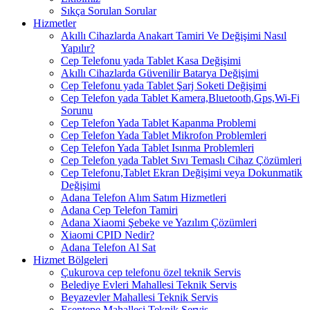
Sıkça Sorulan Sorular
Hizmetler
Akıllı Cihazlarda Anakart Tamiri Ve Değişimi Nasıl
Yapılır?
Cep Telefonu yada Tablet Kasa Değişimi
Akıllı Cihazlarda Güvenilir Batarya Değişimi
Cep Telefonu yada Tablet Şarj Soketi Değişimi
Cep Telefon yada Tablet Kamera,Bluetooth,Gps,Wi-Fi
Sorunu
Cep Telefon Yada Tablet Kapanma Problemi
Cep Telefon Yada Tablet Mikrofon Problemleri
Cep Telefon Yada Tablet Isınma Problemleri
Cep Telefon yada Tablet Sıvı Temaslı Cihaz Çözümleri
Cep Telefonu,Tablet Ekran Değişimi veya Dokunmatik
Değişimi
Adana Telefon Alım Satım Hizmetleri
Adana Cep Telefon Tamiri
Adana Xiaomi Şebeke ve Yazılım Çözümleri
Xiaomi CPID Nedir?
Adana Telefon Al Sat
Hizmet Bölgeleri
Çukurova cep telefonu özel teknik Servis
Belediye Evleri Mahallesi Teknik Servis
Beyazevler Mahallesi Teknik Servis
Esentepe Mahallesi Teknik Servis