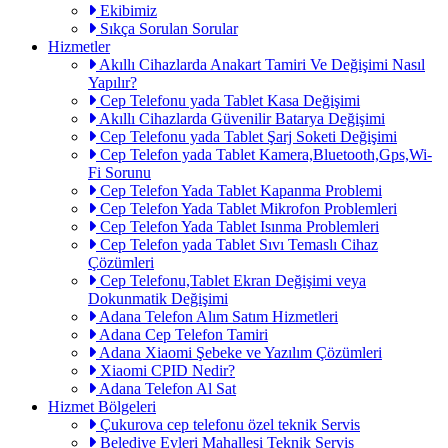
Ekibimiz
Sıkça Sorulan Sorular
Hizmetler
Akıllı Cihazlarda Anakart Tamiri Ve Değişimi Nasıl
Yapılır?
Cep Telefonu yada Tablet Kasa Değişimi
Akıllı Cihazlarda Güvenilir Batarya Değişimi
Cep Telefonu yada Tablet Şarj Soketi Değişimi
Cep Telefon yada Tablet Kamera,Bluetooth,Gps,Wi-
Fi Sorunu
Cep Telefon Yada Tablet Kapanma Problemi
Cep Telefon Yada Tablet Mikrofon Problemleri
Cep Telefon Yada Tablet Isınma Problemleri
Cep Telefon yada Tablet Sıvı Temaslı Cihaz
Çözümleri
Cep Telefonu,Tablet Ekran Değişimi veya
Dokunmatik Değişimi
Adana Telefon Alım Satım Hizmetleri
Adana Cep Telefon Tamiri
Adana Xiaomi Şebeke ve Yazılım Çözümleri
Xiaomi CPID Nedir?
Adana Telefon Al Sat
Hizmet Bölgeleri
Çukurova cep telefonu özel teknik Servis
Belediye Evleri Mahallesi Teknik Servis