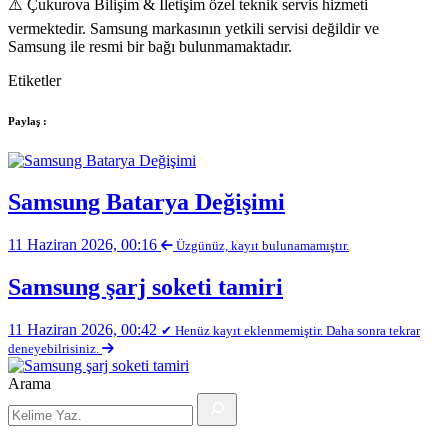
⚠️ Çukurova Bilişim & İletişim özel teknik servis hizmeti
vermektedir. Samsung markasının yetkili servisi değildir ve
Samsung ile resmi bir bağı bulunmamaktadır.
Etiketler
Paylaş :
Samsung Batarya Değişimi
11 Haziran 2026, 00:16
Üzgünüz, kayıt bulunamamıştır.
Samsung şarj soketi tamiri
11 Haziran 2026, 00:42
✔ Henüz kayıt eklenmemiştir. Daha sonra tekrar
deneyebilrisiniz.
Arama