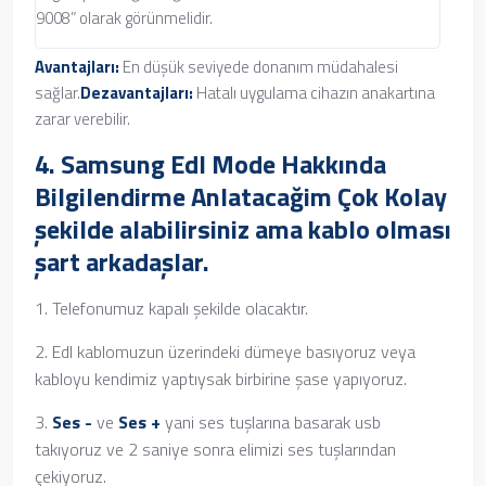
9008” olarak görünmelidir.
Avantajları:
En düşük seviyede donanım müdahalesi
sağlar.
Dezavantajları:
Hatalı uygulama cihazın anakartına
zarar verebilir.
4.
Samsung Edl Mode Hakkında
Bilgilendirme Anlatacağim Çok Kolay
şekilde alabilirsiniz ama kablo olması
şart arkadaşlar.
1. Telefonumuz kapalı şekilde olacaktır.
2. Edl kablomuzun üzerindeki dümeye basıyoruz veya
kabloyu kendimiz yaptıysak birbirine şase yapıyoruz.
3.
Ses -
ve
Ses +
yani ses tuşlarına basarak usb
takıyoruz ve 2 saniye sonra elimizi ses tuşlarından
çekiyoruz.