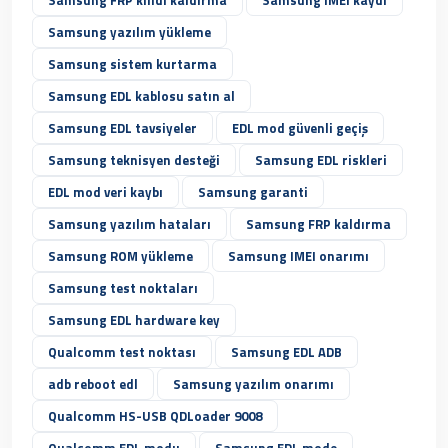
Samsung FRP kilidi kaldırma
Samsung IMEI kaydı
Samsung yazılım yükleme
Samsung sistem kurtarma
Samsung EDL kablosu satın al
Samsung EDL tavsiyeler
EDL mod güvenli geçiş
Samsung teknisyen desteği
Samsung EDL riskleri
EDL mod veri kaybı
Samsung garanti
Samsung yazılım hataları
Samsung FRP kaldırma
Samsung ROM yükleme
Samsung IMEI onarımı
Samsung test noktaları
Samsung EDL hardware key
Qualcomm test noktası
Samsung EDL ADB
adb reboot edl
Samsung yazılım onarımı
Qualcomm HS-USB QDLoader 9008