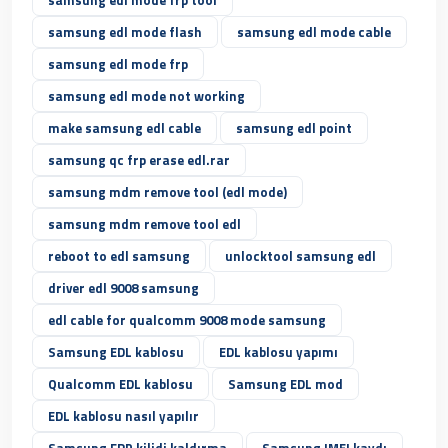
samsung edl mode frp tool
samsung edl mode flash
samsung edl mode cable
samsung edl mode frp
samsung edl mode not working
make samsung edl cable
samsung edl point
samsung qc frp erase edl.rar
samsung mdm remove tool (edl mode)
samsung mdm remove tool edl
reboot to edl samsung
unlocktool samsung edl
driver edl 9008 samsung
edl cable for qualcomm 9008 mode samsung
Samsung EDL kablosu
EDL kablosu yapımı
Qualcomm EDL kablosu
Samsung EDL mod
EDL kablosu nasıl yapılır