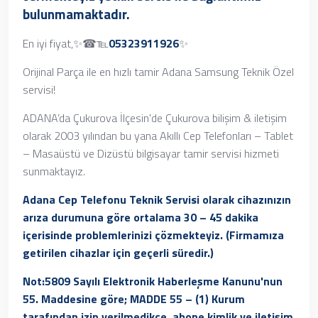
bulunmamaktadır.
En iyi fiyat,✨☎℡
05323911926
✨
Orijinal Parça ile en hızlı tamir Adana Samsung Teknik Özel
servisi!
ADANA’da Çukurova İlçesin'de Çukurova bilişim & iletişim
olarak 2003 yılından bu yana Akıllı Cep Telefonları – Tablet
– Masaüstü ve Dizüstü bilgisayar tamir servisi hizmeti
sunmaktayız.
Adana Cep Telefonu Teknik Servisi olarak cihazınızın
arıza durumuna göre ortalama 30 – 45 dakika
içerisinde problemlerinizi çözmekteyiz. (Firmamıza
getirilen cihazlar için geçerli süredir.)
Not:5809 Sayılı Elektronik Haberleşme Kanunu'nun
55. Maddesine göre; MADDE 55 – (1) Kurum
tarafından izin verilmedikçe, abone kimlik ve iletişim