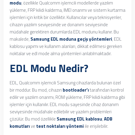
modu
, özellikle Qualcomm işlemcili modellerde yazılım
yükleme, FRP kilidi kaldırma, IMEI onarımı ve sistem kurtarma
işlemleri için kritik bir özelliktir. Kullanıcılar veya teknisyenler,
cihazın yazılım seviyesinde ve donanım seviyesinde
müdahale gerektiren durumlarda EDL modunu kullanır. Bu
makalede,
Samsung EDL moduna geçiş yöntemleri
, EDL
kablosu yapımı ve kullanım alanları, dikkat edilmesi gereken
noktalar ve edl mode alma yöntemleri anlatılmaktadır.
EDL Modu Nedir?
EDL, Qualcomm işlemcili Samsung cihazlarda bulunan özel
bir moddur. Bu mod, cihazın
bootloader’ı
tarafından kontrol
edilir ve yazılım onarımı, ROM yükleme, FRP kilidi kaldırma gibi
işlemler için kullanılır. EDL modu sayesinde cihaz donanım
seviyesinde müdahale edilebilir ve yazılım problemleri
çözülür. Bu mod özellikle
Samsung EDL kablosu
,
ADB
komutları
ve
test noktaları yöntemi
ile erişilebilir.