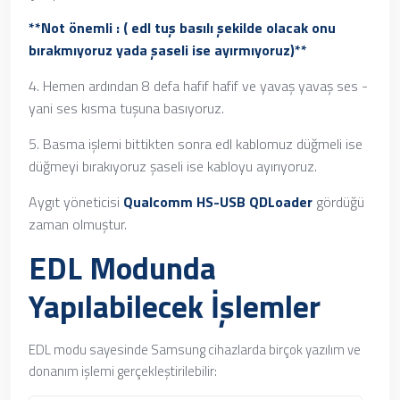
**Not önemli : ( edl tuş basılı şekilde olacak onu
bırakmıyoruz yada şaseli ise ayırmıyoruz)**
4. Hemen ardından 8 defa hafif hafif ve yavaş yavaş ses -
yani ses kısma tuşuna basıyoruz.
5. Basma işlemi bittikten sonra edl kablomuz düğmeli ise
düğmeyi bırakıyoruz şaseli ise kabloyu ayırıyoruz.
Aygıt yöneticisi
Qualcomm HS-USB QDLoader
gördüğü
zaman olmuştur.
EDL Modunda
Yapılabilecek İşlemler
EDL modu sayesinde Samsung cihazlarda birçok yazılım ve
donanım işlemi gerçekleştirilebilir: