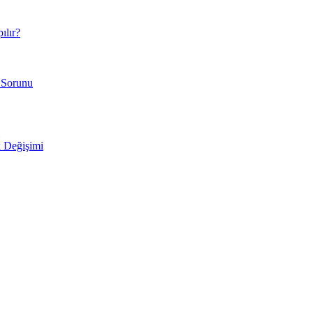
ılır?
 Sorunu
 Değişimi