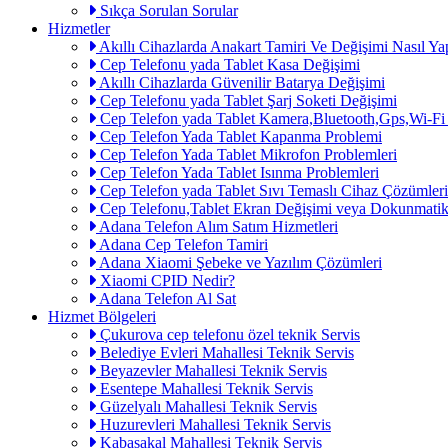
Sıkça Sorulan Sorular
Hizmetler
Akıllı Cihazlarda Anakart Tamiri Ve Değişimi Nasıl Yap
Cep Telefonu yada Tablet Kasa Değişimi
Akıllı Cihazlarda Güvenilir Batarya Değişimi
Cep Telefonu yada Tablet Şarj Soketi Değişimi
Cep Telefon yada Tablet Kamera,Bluetooth,Gps,Wi-Fi
Cep Telefon Yada Tablet Kapanma Problemi
Cep Telefon Yada Tablet Mikrofon Problemleri
Cep Telefon Yada Tablet Isınma Problemleri
Cep Telefon yada Tablet Sıvı Temaslı Cihaz Çözümleri
Cep Telefonu,Tablet Ekran Değişimi veya Dokunmatik
Adana Telefon Alım Satım Hizmetleri
Adana Cep Telefon Tamiri
Adana Xiaomi Şebeke ve Yazılım Çözümleri
Xiaomi CPID Nedir?
Adana Telefon Al Sat
Hizmet Bölgeleri
Çukurova cep telefonu özel teknik Servis
Belediye Evleri Mahallesi Teknik Servis
Beyazevler Mahallesi Teknik Servis
Esentepe Mahallesi Teknik Servis
Güzelyalı Mahallesi Teknik Servis
Huzurevleri Mahallesi Teknik Servis
Kabasakal Mahallesi Teknik Servis