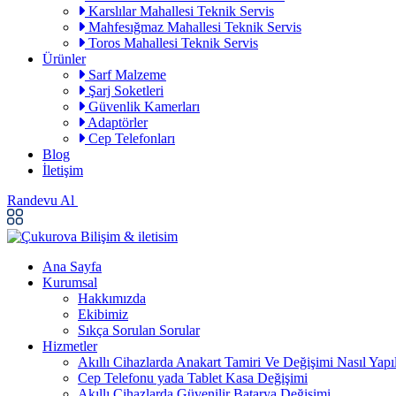
Karslılar Mahallesi Teknik Servis
Mahfesığmaz Mahallesi Teknik Servis
Toros Mahallesi Teknik Servis
Ürünler
Sarf Malzeme
Şarj Soketleri
Güvenlik Kamerları
Adaptörler
Cep Telefonları
Blog
İletişim
Randevu Al
Ana Sayfa
Kurumsal
Hakkımızda
Ekibimiz
Sıkça Sorulan Sorular
Hizmetler
Akıllı Cihazlarda Anakart Tamiri Ve Değişimi Nasıl Yapıl
Cep Telefonu yada Tablet Kasa Değişimi
Akıllı Cihazlarda Güvenilir Batarya Değişimi