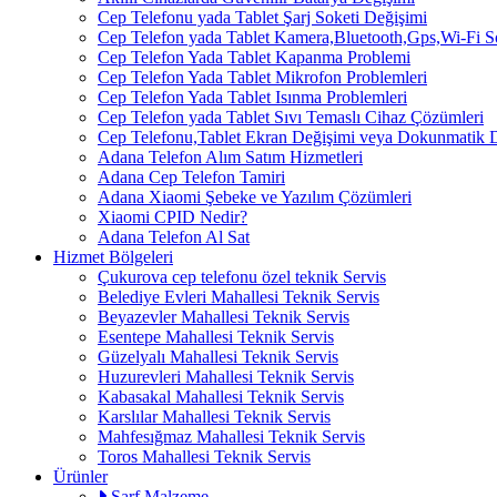
Cep Telefonu yada Tablet Şarj Soketi Değişimi
Cep Telefon yada Tablet Kamera,Bluetooth,Gps,Wi-Fi 
Cep Telefon Yada Tablet Kapanma Problemi
Cep Telefon Yada Tablet Mikrofon Problemleri
Cep Telefon Yada Tablet Isınma Problemleri
Cep Telefon yada Tablet Sıvı Temaslı Cihaz Çözümleri
Cep Telefonu,Tablet Ekran Değişimi veya Dokunmatik 
Adana Telefon Alım Satım Hizmetleri
Adana Cep Telefon Tamiri
Adana Xiaomi Şebeke ve Yazılım Çözümleri
Xiaomi CPID Nedir?
Adana Telefon Al Sat
Hizmet Bölgeleri
Çukurova cep telefonu özel teknik Servis
Belediye Evleri Mahallesi Teknik Servis
Beyazevler Mahallesi Teknik Servis
Esentepe Mahallesi Teknik Servis
Güzelyalı Mahallesi Teknik Servis
Huzurevleri Mahallesi Teknik Servis
Kabasakal Mahallesi Teknik Servis
Karslılar Mahallesi Teknik Servis
Mahfesığmaz Mahallesi Teknik Servis
Toros Mahallesi Teknik Servis
Ürünler
Sarf Malzeme