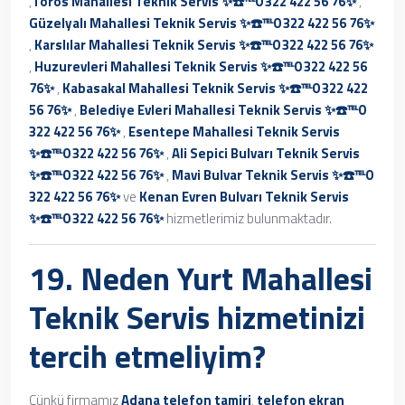
,
Toros Mahallesi Teknik Servis ✨☎️℡0 322 422 56 76✨
,
Güzelyalı Mahallesi Teknik Servis ✨☎️℡0 322 422 56 76✨
,
Karslılar Mahallesi Teknik Servis ✨☎️℡0 322 422 56 76✨
,
Huzurevleri Mahallesi Teknik Servis ✨☎️℡0 322 422 56
76✨
,
Kabasakal Mahallesi Teknik Servis ✨☎️℡0 322 422
56 76✨
,
Belediye Evleri Mahallesi Teknik Servis ✨☎️℡0
322 422 56 76✨
,
Esentepe Mahallesi Teknik Servis
✨☎️℡0 322 422 56 76✨
,
Ali Sepici Bulvarı Teknik Servis
✨☎️℡0 322 422 56 76✨
,
Mavi Bulvar Teknik Servis ✨☎️℡0
322 422 56 76✨
ve
Kenan Evren Bulvarı Teknik Servis
✨☎️℡0 322 422 56 76✨
hizmetlerimiz bulunmaktadır.
19. Neden
Yurt Mahallesi
Teknik Servis
hizmetinizi
tercih etmeliyim?
Çünkü firmamız
Adana telefon tamiri
,
telefon ekran