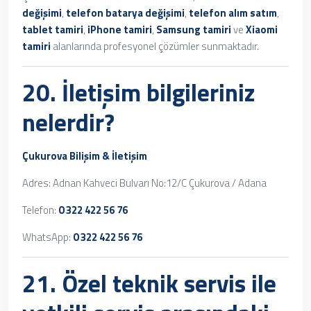
değişimi
,
telefon batarya değişimi
,
telefon alım satım
,
tablet tamiri
,
iPhone tamiri
,
Samsung tamiri
ve
Xiaomi
tamiri
alanlarında profesyonel çözümler sunmaktadır.
20. İletişim bilgileriniz
nelerdir?
Çukurova Bilişim & İletişim
Adres: Adnan Kahveci Bulvarı No:12/C Çukurova / Adana
Telefon:
0 322 422 56 76
WhatsApp:
0 322 422 56 76
21. Özel teknik servis ile