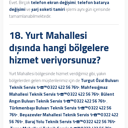
Evet. Birçok
telefon ekran değişimi
,
telefon batarya
değişimi
ve
şarj soketi tamiri
işlemi aynı gün içerisinde
tamamlanabilmektedir.
18. Yurt Mahallesi
dışında hangi bölgelere
hizmet veriyorsunuz?
Yurt Mahallesi bölgesinde hizmet verdiğimiz gibi, yakın
bölgelerden gelen müşterilerimiz için de
Turgut Özal Bulvarı
Teknik Servis ✨☎️℡0 322 422 56 76✨
,
Mahfesığmaz
Mahallesi Teknik Servis ✨☎️℡0 322 422 56 76✨
,
Bülent
Angın Bulvarı Teknik Servis ✨☎️℡0 322 422 56 76✨
,
Türkmenbaşı Bulvarı Teknik Servis ✨☎️℡0 322 422 56
76✨
,
Beyazevler Mahallesi Teknik Servis ✨☎️℡0 322 422
56 76✨
,
Baraj Yolu Teknik Servis ✨☎️℡0 322 422 56 76✨