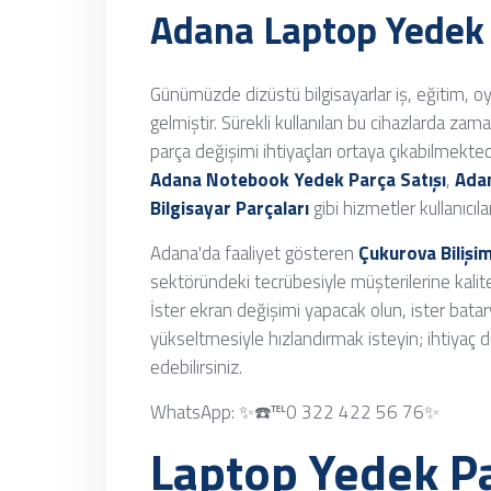
Adana Laptop Yedek 
Günümüzde dizüstü bilgisayarlar iş, eğitim, o
gelmiştir. Sürekli kullanılan bu cihazlarda za
parça değişimi ihtiyaçları ortaya çıkabilmekte
Adana Notebook Yedek Parça Satışı
,
Adan
Bilgisayar Parçaları
gibi hizmetler kullanıcıl
Adana'da faaliyet gösteren
Çukurova Bilişim
sektöründeki tecrübesiyle müşterilerine kalit
İster ekran değişimi yapacak olun, ister bata
yükseltmesiyle hızlandırmak isteyin; ihtiyaç
edebilirsiniz.
WhatsApp: ✨☎️℡0 322 422 56 76✨
Laptop Yedek P