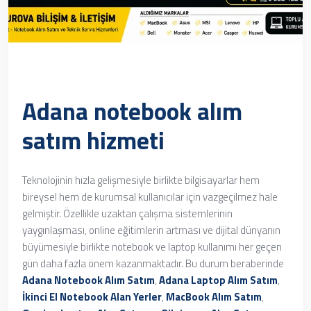
Adana notebook alım
satım hizmeti
Teknolojinin hızla gelişmesiyle birlikte bilgisayarlar hem
bireysel hem de kurumsal kullanıcılar için vazgeçilmez hale
gelmiştir. Özellikle uzaktan çalışma sistemlerinin
yaygınlaşması, online eğitimlerin artması ve dijital dünyanın
büyümesiyle birlikte notebook ve laptop kullanımı her geçen
gün daha fazla önem kazanmaktadır. Bu durum beraberinde
Adana Notebook Alım Satım
,
Adana Laptop Alım Satım
,
İkinci El Notebook Alan Yerler
,
MacBook Alım Satım
,