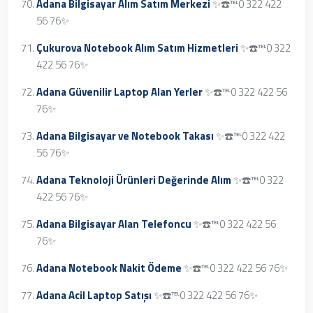
Adana Bilgisayar Alım Satım Merkezi
✨☎️℡0 322 422
56 76✨
Çukurova Notebook Alım Satım Hizmetleri
✨☎️℡0 322
422 56 76✨
Adana Güvenilir Laptop Alan Yerler
✨☎️℡0 322 422 56
76✨
Adana Bilgisayar ve Notebook Takası
✨☎️℡0 322 422
56 76✨
Adana Teknoloji Ürünleri Değerinde Alım
✨☎️℡0 322
422 56 76✨
Adana Bilgisayar Alan Telefoncu
✨☎️℡0 322 422 56
76✨
Adana Notebook Nakit Ödeme
✨☎️℡0 322 422 56 76✨
Adana Acil Laptop Satışı
✨☎️℡0 322 422 56 76✨