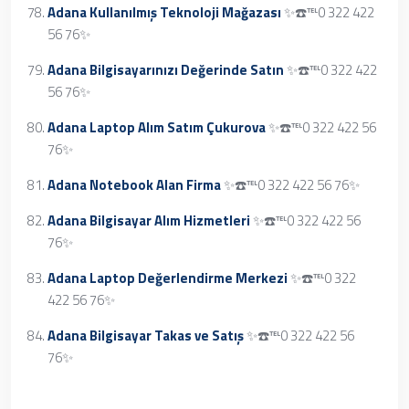
Adana Kullanılmış Teknoloji Mağazası
✨☎️℡0 322 422
56 76✨
Adana Bilgisayarınızı Değerinde Satın
✨☎️℡0 322 422
56 76✨
Adana Laptop Alım Satım Çukurova
✨☎️℡0 322 422 56
76✨
Adana Notebook Alan Firma
✨☎️℡0 322 422 56 76✨
Adana Bilgisayar Alım Hizmetleri
✨☎️℡0 322 422 56
76✨
Adana Laptop Değerlendirme Merkezi
✨☎️℡0 322
422 56 76✨
Adana Bilgisayar Takas ve Satış
✨☎️℡0 322 422 56
76✨