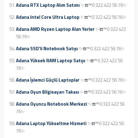
Adana RTX Laptop Alım Satımı
✨☎️℡0 322 422 56 76✨
Adana Intel Core Ultra Laptop
✨☎️℡0 322 422 56 76✨
Adana AMD Ryzen Laptop Alan Yerler
✨☎️℡0 322 422
56 76✨
Adana SSD'li Notebook Satışı
✨☎️℡0 322 422 56 76✨
Adana Yüksek RAM Laptop Satışı
✨☎️℡0 322 422 56
76✨
Adana İşlemci Güçlü Laptoplar
✨☎️℡0 322 422 56 76✨
Adana Oyun Bilgisayarı Takası
✨☎️℡0 322 422 56 76✨
Adana Oyuncu Notebook Merkezi
✨☎️℡0 322 422 56
76✨
Adana Laptop Yükseltme Hizmeti
✨☎️℡0 322 422 56
76✨