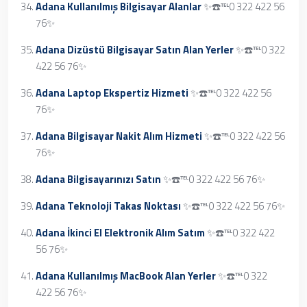
Adana Kullanılmış Bilgisayar Alanlar
✨☎️℡0 322 422 56
76✨
Adana Dizüstü Bilgisayar Satın Alan Yerler
✨☎️℡0 322
422 56 76✨
Adana Laptop Ekspertiz Hizmeti
✨☎️℡0 322 422 56
76✨
Adana Bilgisayar Nakit Alım Hizmeti
✨☎️℡0 322 422 56
76✨
Adana Bilgisayarınızı Satın
✨☎️℡0 322 422 56 76✨
Adana Teknoloji Takas Noktası
✨☎️℡0 322 422 56 76✨
Adana İkinci El Elektronik Alım Satım
✨☎️℡0 322 422
56 76✨
Adana Kullanılmış MacBook Alan Yerler
✨☎️℡0 322
422 56 76✨