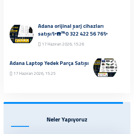
Adana orijinal şarj cihazları
satışı✨☎️℡0 322 422 56 76✨
17 Haziran 2026, 15:26
ÖNCEKİ
Adana Laptop Yedek Parça Satışı
17 Haziran 2026, 15:25
SONRAKİ
Neler Yapıyoruz