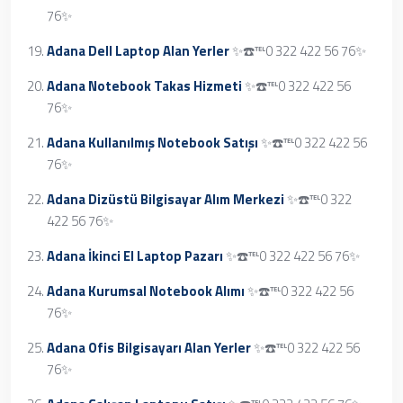
76✨
Adana Dell Laptop Alan Yerler
✨☎️℡0 322 422 56 76✨
Adana Notebook Takas Hizmeti
✨☎️℡0 322 422 56
76✨
Adana Kullanılmış Notebook Satışı
✨☎️℡0 322 422 56
76✨
Adana Dizüstü Bilgisayar Alım Merkezi
✨☎️℡0 322
422 56 76✨
Adana İkinci El Laptop Pazarı
✨☎️℡0 322 422 56 76✨
Adana Kurumsal Notebook Alımı
✨☎️℡0 322 422 56
76✨
Adana Ofis Bilgisayarı Alan Yerler
✨☎️℡0 322 422 56
76✨