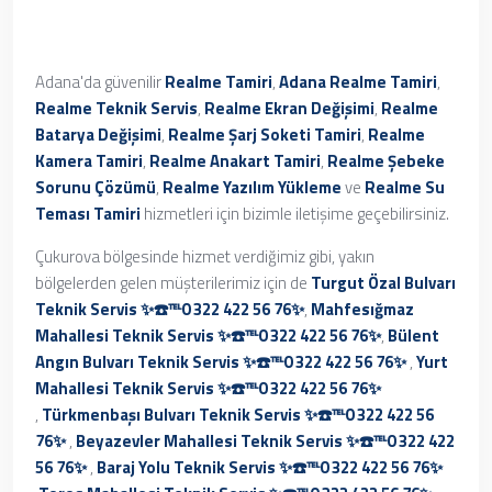
Adana'da güvenilir
Realme Tamiri
,
Adana Realme Tamiri
,
Realme Teknik Servis
,
Realme Ekran Değişimi
,
Realme
Batarya Değişimi
,
Realme Şarj Soketi Tamiri
,
Realme
Kamera Tamiri
,
Realme Anakart Tamiri
,
Realme Şebeke
Sorunu Çözümü
,
Realme Yazılım Yükleme
ve
Realme Su
Teması Tamiri
hizmetleri için bizimle iletişime geçebilirsiniz.
Çukurova bölgesinde hizmet verdiğimiz gibi, yakın
bölgelerden gelen müşterilerimiz için de
Turgut Özal Bulvarı
Teknik Servis ✨☎️℡0 322 422 56 76✨
,
Mahfesığmaz
Mahallesi Teknik Servis ✨☎️℡0 322 422 56 76✨
,
Bülent
Angın Bulvarı Teknik Servis ✨☎️℡0 322 422 56 76✨
,
Yurt
Mahallesi Teknik Servis ✨☎️℡0 322 422 56 76✨
,
Türkmenbaşı Bulvarı Teknik Servis ✨☎️℡0 322 422 56
76✨
,
Beyazevler Mahallesi Teknik Servis ✨☎️℡0 322 422
56 76✨
,
Baraj Yolu Teknik Servis ✨☎️℡0 322 422 56 76✨