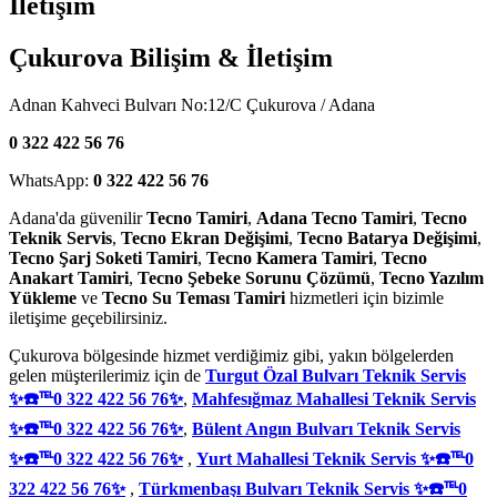
İletişim
Çukurova Bilişim & İletişim
Adnan Kahveci Bulvarı No:12/C Çukurova / Adana
0 322 422 56 76
WhatsApp:
0 322 422 56 76
Adana'da güvenilir
Tecno Tamiri
,
Adana Tecno Tamiri
,
Tecno
Teknik Servis
,
Tecno Ekran Değişimi
,
Tecno Batarya Değişimi
,
Tecno Şarj Soketi Tamiri
,
Tecno Kamera Tamiri
,
Tecno
Anakart Tamiri
,
Tecno Şebeke Sorunu Çözümü
,
Tecno Yazılım
Yükleme
ve
Tecno Su Teması Tamiri
hizmetleri için bizimle
iletişime geçebilirsiniz.
Çukurova bölgesinde hizmet verdiğimiz gibi, yakın bölgelerden
gelen müşterilerimiz için de
Turgut Özal Bulvarı Teknik Servis
✨☎️℡0 322 422 56 76✨
,
Mahfesığmaz Mahallesi Teknik Servis
✨☎️℡0 322 422 56 76✨
,
Bülent Angın Bulvarı Teknik Servis
✨☎️℡0 322 422 56 76✨
,
Yurt Mahallesi Teknik Servis ✨☎️℡0
322 422 56 76✨
,
Türkmenbaşı Bulvarı Teknik Servis ✨☎️℡0