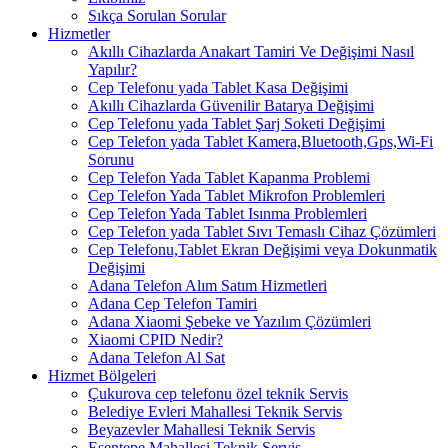
Sıkça Sorulan Sorular
Hizmetler
Akıllı Cihazlarda Anakart Tamiri Ve Değişimi Nasıl
Yapılır?
Cep Telefonu yada Tablet Kasa Değişimi
Akıllı Cihazlarda Güvenilir Batarya Değişimi
Cep Telefonu yada Tablet Şarj Soketi Değişimi
Cep Telefon yada Tablet Kamera,Bluetooth,Gps,Wi-Fi
Sorunu
Cep Telefon Yada Tablet Kapanma Problemi
Cep Telefon Yada Tablet Mikrofon Problemleri
Cep Telefon Yada Tablet Isınma Problemleri
Cep Telefon yada Tablet Sıvı Temaslı Cihaz Çözümleri
Cep Telefonu,Tablet Ekran Değişimi veya Dokunmatik
Değişimi
Adana Telefon Alım Satım Hizmetleri
Adana Cep Telefon Tamiri
Adana Xiaomi Şebeke ve Yazılım Çözümleri
Xiaomi CPID Nedir?
Adana Telefon Al Sat
Hizmet Bölgeleri
Çukurova cep telefonu özel teknik Servis
Belediye Evleri Mahallesi Teknik Servis
Beyazevler Mahallesi Teknik Servis
Esentepe Mahallesi Teknik Servis