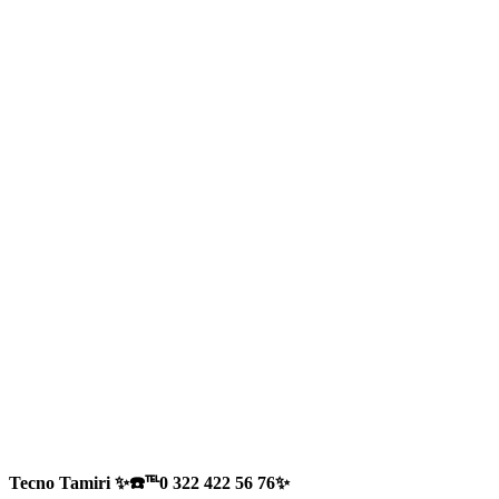
Tecno Tamiri ✨☎️℡0 322 422 56 76✨