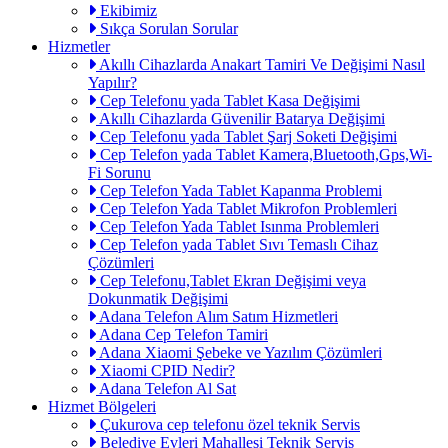
Ekibimiz
Sıkça Sorulan Sorular
Hizmetler
Akıllı Cihazlarda Anakart Tamiri Ve Değişimi Nasıl
Yapılır?
Cep Telefonu yada Tablet Kasa Değişimi
Akıllı Cihazlarda Güvenilir Batarya Değişimi
Cep Telefonu yada Tablet Şarj Soketi Değişimi
Cep Telefon yada Tablet Kamera,Bluetooth,Gps,Wi-
Fi Sorunu
Cep Telefon Yada Tablet Kapanma Problemi
Cep Telefon Yada Tablet Mikrofon Problemleri
Cep Telefon Yada Tablet Isınma Problemleri
Cep Telefon yada Tablet Sıvı Temaslı Cihaz
Çözümleri
Cep Telefonu,Tablet Ekran Değişimi veya
Dokunmatik Değişimi
Adana Telefon Alım Satım Hizmetleri
Adana Cep Telefon Tamiri
Adana Xiaomi Şebeke ve Yazılım Çözümleri
Xiaomi CPID Nedir?
Adana Telefon Al Sat
Hizmet Bölgeleri
Çukurova cep telefonu özel teknik Servis
Belediye Evleri Mahallesi Teknik Servis