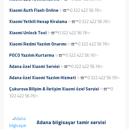
Xiaomi Auth Flash Online
✨☎️℡0 322 422 56 76✨
Xiaomi Yetkili Hesap Kiralama
✨☎️℡0 322 422 56 76✨
Xiaomi Unlock Tool
✨☎️℡0 322 422 56 76✨
Xiaomi Redmi Yazılım Onarımı
✨☎️℡0 322 422 56 76✨
POCO Yazılım Kurtarma
✨☎️℡0 322 422 56 76✨
Adana özel Xiaomi Servisi
✨☎️℡0 322 422 56 76✨
Adana özel Xiaomi Yazılım Hizmeti
✨☎️℡0 322 422 56 76✨
Çukurova Bilişim & İletişim Xiaomi özel Servisi
✨☎️℡0
322 422 56 76✨
Adana bilgisayar tamir servisi