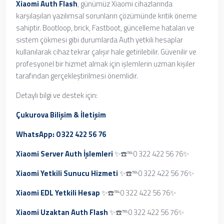
Xiaomi Auth Flash
, günümüz Xiaomi cihazlarında
karşılaşılan yazılımsal sorunların çözümünde kritik öneme
sahiptir. Bootloop, brick, Fastboot, güncelleme hataları ve
sistem çökmesi gibi durumlarda Auth yetkili hesaplar
kullanılarak cihaz tekrar çalışır hale getirilebilir. Güvenilir ve
profesyonel bir hizmet almak için işlemlerin uzman kişiler
tarafından gerçekleştirilmesi önemlidir.
Detaylı bilgi ve destek için:
Çukurova Bilişim & İletişim
WhatsApp: 0 322 422 56 76
Xiaomi Server Auth İşlemleri
✨☎️℡0 322 422 56 76✨
Xiaomi Yetkili Sunucu Hizmeti
✨☎️℡0 322 422 56 76✨
Xiaomi EDL Yetkili Hesap
✨☎️℡0 322 422 56 76✨
Xiaomi Uzaktan Auth Flash
✨☎️℡0 322 422 56 76✨