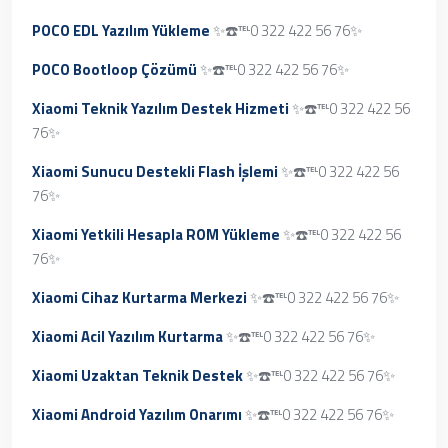
POCO EDL Yazılım Yükleme
✨☎️℡0 322 422 56 76✨
POCO Bootloop Çözümü
✨☎️℡0 322 422 56 76✨
Xiaomi Teknik Yazılım Destek Hizmeti
✨☎️℡0 322 422 56
76✨
Xiaomi Sunucu Destekli Flash İşlemi
✨☎️℡0 322 422 56
76✨
Xiaomi Yetkili Hesapla ROM Yükleme
✨☎️℡0 322 422 56
76✨
Xiaomi Cihaz Kurtarma Merkezi
✨☎️℡0 322 422 56 76✨
Xiaomi Acil Yazılım Kurtarma
✨☎️℡0 322 422 56 76✨
Xiaomi Uzaktan Teknik Destek
✨☎️℡0 322 422 56 76✨
Xiaomi Android Yazılım Onarımı
✨☎️℡0 322 422 56 76✨