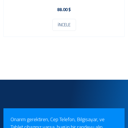
88.00 $
İNCELE
Onarım gerektiren, Cep Telefon, Bilgisayar, ve
Tablet cihazınız varsa, bugün bir randevu alın.