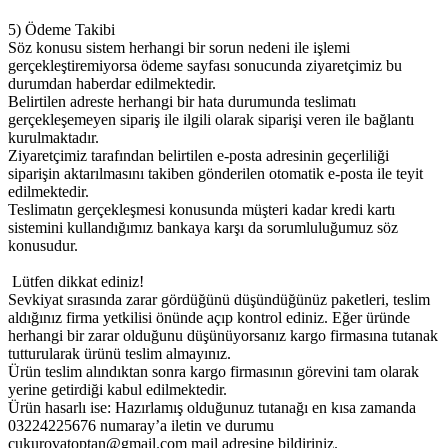
5) Ödeme Takibi
Söz konusu sistem herhangi bir sorun nedeni ile işlemi
gerçekleştiremiyorsa ödeme sayfası sonucunda ziyaretçimiz bu
durumdan haberdar edilmektedir.
Belirtilen adreste herhangi bir hata durumunda teslimatı
gerçekleşemeyen sipariş ile ilgili olarak siparişi veren ile bağlantı
kurulmaktadır.
Ziyaretçimiz tarafından belirtilen e-posta adresinin geçerliliği
siparişin aktarılmasını takiben gönderilen otomatik e-posta ile teyit
edilmektedir.
Teslimatın gerçekleşmesi konusunda müşteri kadar kredi kartı
sistemini kullandığımız bankaya karşı da sorumluluğumuz söz
konusudur.
Lütfen dikkat ediniz!
Sevkiyat sırasında zarar gördüğünü düşündüğünüz paketleri, teslim
aldığınız firma yetkilisi önünde açıp kontrol ediniz. Eğer üründe
herhangi bir zarar olduğunu düşünüyorsanız kargo firmasına tutanak
tutturularak ürünü teslim almayınız.
Ürün teslim alındıktan sonra kargo firmasının görevini tam olarak
yerine getirdiği kabul edilmektedir.
Ürün hasarlı ise: Hazırlamış olduğunuz tutanağı en kısa zamanda
03224225676 numaray’a iletin ve durumu
cukurovatoptan@gmail.com mail adresine bildiriniz.