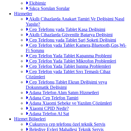
Ekibimiz
Sıkça Sorulan Sorular
Hizmetler
Akıllı Cihazlarda Anakart Tamiri Ve Değişimi Nasıl
Yapılır?
Cep Telefonu yada Tablet Kasa Değişimi
Akıllı Cihazlarda Güvenilir Batarya Değişimi
Cep Telefonu yada Tablet Şarj Soketi Değişimi
Cep Telefon yada Tablet Kamera,Bluetooth,Gps,Wi-
Fi Sorunu
Cep Telefon Yada Tablet Kapanma Problemi
Cep Telefon Yada Tablet Mikrofon Problemleri
Cep Telefon Yada Tablet Isınma Problemleri
Cep Telefon yada Tablet Sıvı Temaslı Cihaz
Çözümleri
Cep Telefonu,Tablet Ekran Değişimi veya
Dokunmatik Değişimi
Adana Telefon Alım Satım Hizmetleri
Adana Cep Telefon Tamiri
Adana Xiaomi Şebeke ve Yazılım Çözümleri
Xiaomi CPID Nedir?
Adana Telefon Al Sat
Hizmet Bölgeleri
Çukurova cep telefonu özel teknik Servis
Belediye Evleri Mahallesi Teknik Servis