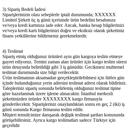
3) Sipariş Bedeli İadesi
Siparişlerinizin olası sebeplerle iptali durumunda; XXXXXX
Limited Şirketi üç iş günü içerisinde ürün bedelini hesabınıza
ve/veya kredi kartınıza iade eder. Ancak, banka hesap bilgilerinizi
ve/veya kredi kartı bilgilerinizi doğru ve eksiksiz olarak şirketimiz
finans yetkililerine bildirmeniz gerekmektedir.
4) Teslimat
Sipariş etmiş olduğunuz ürünleri aynı gün kargoya teslim etmeye
gayret ediyoruz. Temini zaman alan ürünler için kargo teslim süresi
ürün detayında belirtildiği gibi 3 iş günüdür. Gecikmesi muhtemel
teslimat durumunda size bilgi verilecektir.
Ürün teslimatının aksamadan gerçekleştirilebilmesi için lütfen gün
içinde bulunduğunuz yerin adresini teslimat adresi olarak bildiriniz.
Talepleriniz sipariş sonunda belirlemiş olduğunuz teslimat tipine
göre hazırlanmak üzere işleme alınacaktır. İstanbul merkezli
şirketimizden ürünler XXXXXXXX kargo firmasıyla
gönderilecektir. Siparişleriniz onaylandıktan sonra en geç 2 (iki) iş
günü sonunda Kargo firmasına teslim edilir.
Müşteri temsilcimize danışarak değişik teslimat şartları konusunda
görüşebilirsiniz. Ayrıca kargo teslimatları sadece Türkiye için
geçerlidir