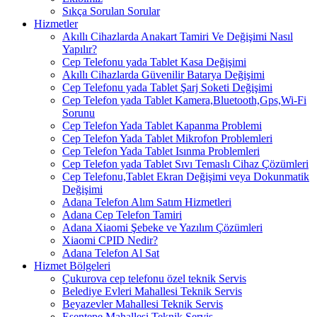
Sıkça Sorulan Sorular
Hizmetler
Akıllı Cihazlarda Anakart Tamiri Ve Değişimi Nasıl
Yapılır?
Cep Telefonu yada Tablet Kasa Değişimi
Akıllı Cihazlarda Güvenilir Batarya Değişimi
Cep Telefonu yada Tablet Şarj Soketi Değişimi
Cep Telefon yada Tablet Kamera,Bluetooth,Gps,Wi-Fi
Sorunu
Cep Telefon Yada Tablet Kapanma Problemi
Cep Telefon Yada Tablet Mikrofon Problemleri
Cep Telefon Yada Tablet Isınma Problemleri
Cep Telefon yada Tablet Sıvı Temaslı Cihaz Çözümleri
Cep Telefonu,Tablet Ekran Değişimi veya Dokunmatik
Değişimi
Adana Telefon Alım Satım Hizmetleri
Adana Cep Telefon Tamiri
Adana Xiaomi Şebeke ve Yazılım Çözümleri
Xiaomi CPID Nedir?
Adana Telefon Al Sat
Hizmet Bölgeleri
Çukurova cep telefonu özel teknik Servis
Belediye Evleri Mahallesi Teknik Servis
Beyazevler Mahallesi Teknik Servis
Esentepe Mahallesi Teknik Servis