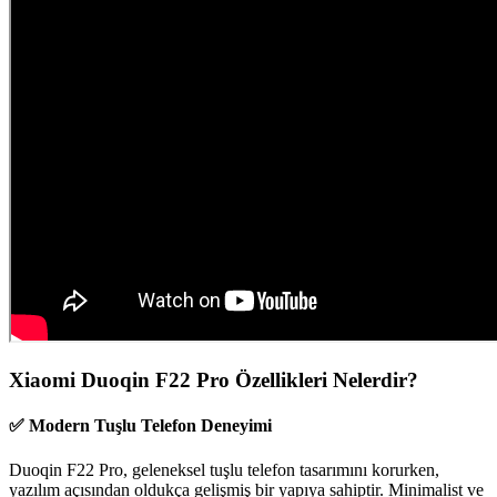
Xiaomi Duoqin F22 Pro Özellikleri Nelerdir?
✅ Modern Tuşlu Telefon Deneyimi
Duoqin F22 Pro, geleneksel tuşlu telefon tasarımını korurken,
yazılım açısından oldukça gelişmiş bir yapıya sahiptir. Minimalist ve