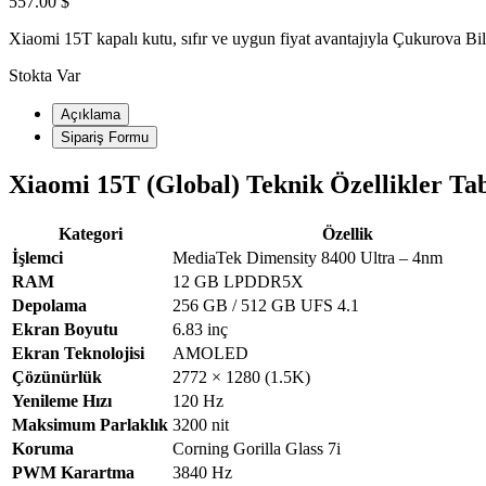
557.00 $
Xiaomi 15T kapalı kutu, sıfır ve uygun fiyat avantajıyla Çukurova Bil
Stokta Var
Açıklama
Sipariş Formu
Xiaomi 15T (Global) Teknik Özellikler Ta
Kategori
Özellik
İşlemci
MediaTek Dimensity 8400 Ultra – 4nm
RAM
12 GB LPDDR5X
Depolama
256 GB / 512 GB UFS 4.1
Ekran Boyutu
6.83 inç
Ekran Teknolojisi
AMOLED
Çözünürlük
2772 × 1280 (1.5K)
Yenileme Hızı
120 Hz
Maksimum Parlaklık
3200 nit
Koruma
Corning Gorilla Glass 7i
PWM Karartma
3840 Hz