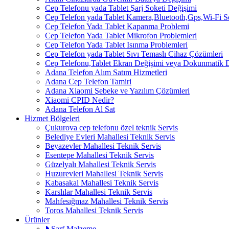
Cep Telefonu yada Tablet Şarj Soketi Değişimi
Cep Telefon yada Tablet Kamera,Bluetooth,Gps,Wi-Fi 
Cep Telefon Yada Tablet Kapanma Problemi
Cep Telefon Yada Tablet Mikrofon Problemleri
Cep Telefon Yada Tablet Isınma Problemleri
Cep Telefon yada Tablet Sıvı Temaslı Cihaz Çözümleri
Cep Telefonu,Tablet Ekran Değişimi veya Dokunmatik 
Adana Telefon Alım Satım Hizmetleri
Adana Cep Telefon Tamiri
Adana Xiaomi Şebeke ve Yazılım Çözümleri
Xiaomi CPID Nedir?
Adana Telefon Al Sat
Hizmet Bölgeleri
Çukurova cep telefonu özel teknik Servis
Belediye Evleri Mahallesi Teknik Servis
Beyazevler Mahallesi Teknik Servis
Esentepe Mahallesi Teknik Servis
Güzelyalı Mahallesi Teknik Servis
Huzurevleri Mahallesi Teknik Servis
Kabasakal Mahallesi Teknik Servis
Karslılar Mahallesi Teknik Servis
Mahfesığmaz Mahallesi Teknik Servis
Toros Mahallesi Teknik Servis
Ürünler
Sarf Malzeme