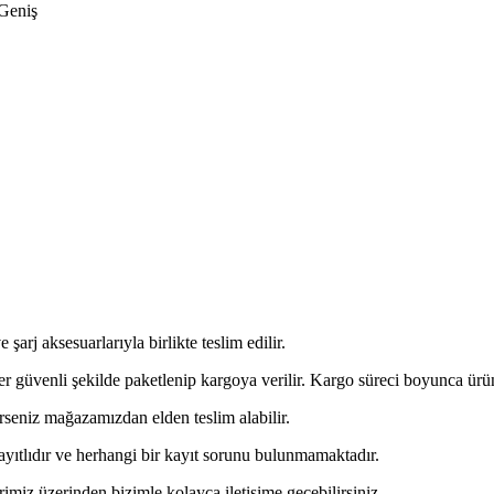
Geniş
 şarj aksesuarlarıyla birlikte teslim edilir.
r güvenli şekilde paketlenip kargoya verilir. Kargo süreci boyunca ürü
erseniz mağazamızdan elden teslim alabilir.
ayıtlıdır ve herhangi bir kayıt sorunu bulunmamaktadır.
rimiz üzerinden bizimle kolayca iletişime geçebilirsiniz.