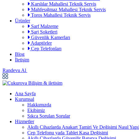
Karslılar Mahallesi Teknik Servis
Mahfesığmaz Mahallesi Teknik Servis
Toros Mahallesi Teknik Servis
Ürünler
Sarf Malzeme
Şarj Soketleri
Güvenlik Kamerları
Adaptörler
Cep Telefonları
Blog
İletişim
Randevu Al
Ana Sayfa
Kurumsal
Hakkımızda
Ekibimiz
Sıkça Sorulan Sorular
Hizmetler
Akıllı Cihazlarda Anakart Tamiri Ve Değişimi Nasıl Yapıl
Cep Telefonu yada Tablet Kasa Değişimi
Akıllı Cihazlarda Güvenilir Batarya Değişimi