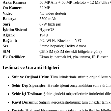
Arka Kamera
50 MP Ana + 50 MP Telefoto + 12 MP Ultra 
Ön Kamera
32 MP
Video
4K video desteği
Batarya
5500 mAh
Şarj
67W hızlı şarj
İşletim Sistemi
HyperOS
Ağırlık
194 g
Bağlantı
5G, Wi-Fi, Bluetooth, NFC
Ses
Stereo hoparlör, Dolby Atmos
SIM
Çift SIM (eSIM destekli bölgelere göre)
Ek Özellikler
Ekran içi parmak izi, yüz tanıma, IR Blaster
Teslimat ve Garanti Bilgileri
Sıfır ve Orijinal Ürün:
Tüm ürünlerimiz sıfırdır, orijinal kutu ve
Şehir Dışı Siparişler:
Havale işlemi onaylandıktan sonra ürünle
Şehir İçi Teslimat:
Şehir içindeki müşterilerimiz ürünlerini dil
Kayıt Durumu:
Satışını gerçekleştirdiğimiz tüm cihazlar tam k
Destek:
Herhangi bir sorunuz veya talebiniz için iletişim bilgile