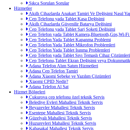
Sıkça Sorulan Sorular
Hizmetler
Akıllı Cihazlarda Anakart Tamiri Ve Değişimi Nasıl Yap
Cep Telefonu yada Tablet Kasa Değişimi
Akıllı Cihazlarda Güvenilir Batarya Değişimi
Cep Telefonu yada Tablet Şarj Soketi Değişimi
Cep Telefon yada Tablet Kamera,Bluetooth,Gps,Wi-Fi
Cep Telefon Yada Tablet Kapanma Problemi
Cep Telefon Yada Tablet Mikrofon Problemleri
Cep Telefon Yada Tablet Isınma Problemleri
Cep Telefon yada Tablet Sıvı Temaslı Cihaz Çözümleri
Cep Telefonu,Tablet Ekran Değişimi veya Dokunmatik
Adana Telefon Alım Satım Hizmetleri
Adana Cep Telefon Tamiri
Adana Xiaomi Şebeke ve Yazılım Çözümleri
Xiaomi CPID Nedir?
Adana Telefon Al Sat
Hizmet Bölgeleri
Çukurova cep telefonu özel teknik Servis
Belediye Evleri Mahallesi Teknik Servis
Beyazevler Mahallesi Teknik Servis
Esentepe Mahallesi Teknik Servis
Güzelyalı Mahallesi Teknik Servis
Huzurevleri Mahallesi Teknik Servis
Kabasakal Mahallesi Teknik Servis