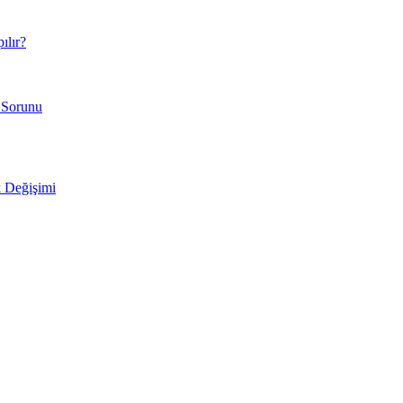
ılır?
 Sorunu
 Değişimi