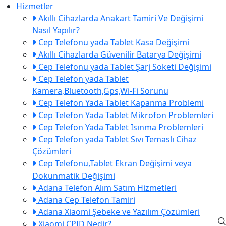
Hizmetler
Akıllı Cihazlarda Anakart Tamiri Ve Değişimi
Nasıl Yapılır?
Cep Telefonu yada Tablet Kasa Değişimi
Akıllı Cihazlarda Güvenilir Batarya Değişimi
Cep Telefonu yada Tablet Şarj Soketi Değişimi
Cep Telefon yada Tablet
Kamera,Bluetooth,Gps,Wi-Fi Sorunu
Cep Telefon Yada Tablet Kapanma Problemi
Cep Telefon Yada Tablet Mikrofon Problemleri
Cep Telefon Yada Tablet Isınma Problemleri
Cep Telefon yada Tablet Sıvı Temaslı Cihaz
Çözümleri
Cep Telefonu,Tablet Ekran Değişimi veya
Dokunmatik Değişimi
Adana Telefon Alım Satım Hizmetleri
Adana Cep Telefon Tamiri
Adana Xiaomi Şebeke ve Yazılım Çözümleri
Xiaomi CPID Nedir?