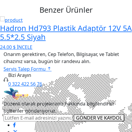
Benzer Ürünler
ron Hd793 Plastik Adaptör 12V 5A
M
*2.5 Siyah
S
 $
İNCELE
25
Onarım gerektiren, Cep Telefon, Bilgisayar, ve Tablet
cihazınız varsa, bugün bir randevu alın.
Servis Talep Formu
Bizi Arayın
0 322 422 56 76
Düzenli olarak projelerimiz hakkında bilgilendirici
bültenler gönderiyoruz.
GÖNDER VE KAYDOL