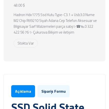
48.00 $
Hadron Hdx1775 Ssd Kutu Type-C3.1 + Usb3.0 Nvme
M2 Chip Rtl9210 Siyah Adana Cep Telefon Aksesuar ve
Bilgisayar Sarf Malzemeleri parça satış✨☎℡0 322
422 56 76 ✨ Çukurova Bilişim ve iletişim
Stokta Var
Açıklama
Sipariş Formu
SSD Solid State