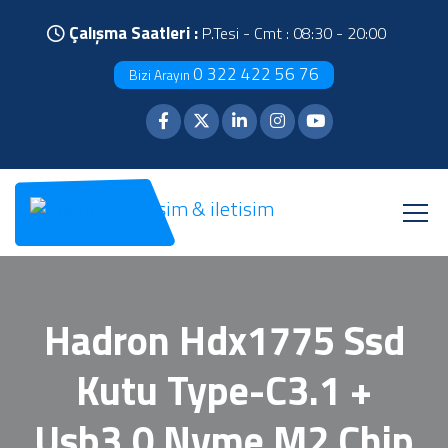
Çalışma Saatleri :
P.Tesi - Cmt : 08:30 - 20:00
0 322 422 56 76
Bizi Arayın
Hadron Hdx1775 Ssd
Kutu Type-C3.1 +
Usb3.0 Nvme M2 Chip