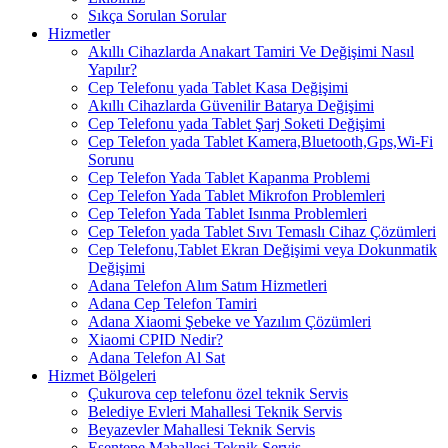
Sıkça Sorulan Sorular
Hizmetler
Akıllı Cihazlarda Anakart Tamiri Ve Değişimi Nasıl
Yapılır?
Cep Telefonu yada Tablet Kasa Değişimi
Akıllı Cihazlarda Güvenilir Batarya Değişimi
Cep Telefonu yada Tablet Şarj Soketi Değişimi
Cep Telefon yada Tablet Kamera,Bluetooth,Gps,Wi-Fi
Sorunu
Cep Telefon Yada Tablet Kapanma Problemi
Cep Telefon Yada Tablet Mikrofon Problemleri
Cep Telefon Yada Tablet Isınma Problemleri
Cep Telefon yada Tablet Sıvı Temaslı Cihaz Çözümleri
Cep Telefonu,Tablet Ekran Değişimi veya Dokunmatik
Değişimi
Adana Telefon Alım Satım Hizmetleri
Adana Cep Telefon Tamiri
Adana Xiaomi Şebeke ve Yazılım Çözümleri
Xiaomi CPID Nedir?
Adana Telefon Al Sat
Hizmet Bölgeleri
Çukurova cep telefonu özel teknik Servis
Belediye Evleri Mahallesi Teknik Servis
Beyazevler Mahallesi Teknik Servis
Esentepe Mahallesi Teknik Servis