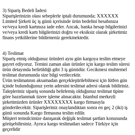
3) Sipariş Bedeli İadesi
Siparişlerinizin olası sebeplerle iptali durumunda; XXXXXX
Limited Şirketi üç iş günü içerisinde ürün bedelini hesabınıza
ve/veya kredi kartınıza iade eder. Ancak, banka hesap bilgilerinizi
ve/veya kredi kartı bilgilerinizi doğru ve eksiksiz olarak şirketimiz
finans yetkililerine bildirmeniz gerekmektedir.
4) Teslimat
Sipariş etmiş olduğunuz ürünleri aynı gün kargoya teslim etmeye
gayret ediyoruz. Temini zaman alan ürünler için kargo teslim süresi
ürün detayında belirtildiği gibi 3 iş günüdür. Gecikmesi muhtemel
teslimat durumunda size bilgi verilecektir.
Ürün teslimatının aksamadan gerçekleştirilebilmesi için lütfen gün
içinde bulunduğunuz yerin adresini teslimat adresi olarak bildiriniz.
Talepleriniz sipariş sonunda belirlemiş olduğunuz teslimat tipine
göre hazırlanmak üzere işleme alınacaktır. İstanbul merkezli
şirketimizden ürünler XXXXXXXX kargo firmasıyla
gönderilecektir. Siparişleriniz onaylandıktan sonra en geç 2 (iki) iş
günü sonunda Kargo firmasına teslim edilir.
Müşteri temsilcimize danışarak değişik teslimat şartları konusunda
görüşebilirsiniz. Ayrıca kargo teslimatları sadece Türkiye için
geçerlidir