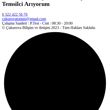
Temsilci Arıyorum
0 322 422 56 76
cukurovatoptan@gmail.com
Çalışma Saatleri :
P.Tesi - Cmt : 08:30 - 20:00
© Çukurova Bilişim ve iletişim 2023 - Tüm Hakları Saklıdır.