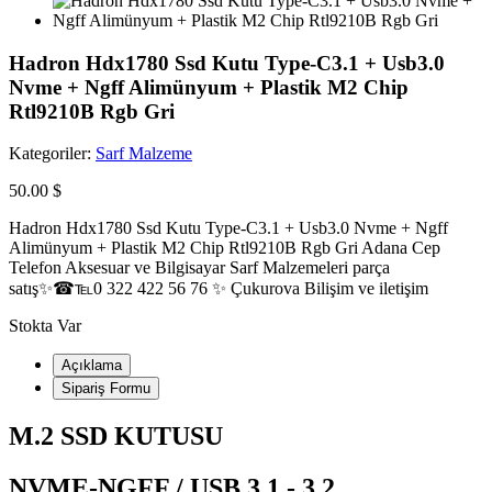
Hadron Hdx1780 Ssd Kutu Type-C3.1 + Usb3.0
Nvme + Ngff Alimünyum + Plastik M2 Chip
Rtl9210B Rgb Gri
Kategoriler:
Sarf Malzeme
50.00 $
Hadron Hdx1780 Ssd Kutu Type-C3.1 + Usb3.0 Nvme + Ngff
Alimünyum + Plastik M2 Chip Rtl9210B Rgb Gri Adana Cep
Telefon Aksesuar ve Bilgisayar Sarf Malzemeleri parça
satış✨☎℡0 322 422 56 76 ✨ Çukurova Bilişim ve iletişim
Stokta Var
Açıklama
Sipariş Formu
M.2 SSD KUTUSU
NVME-NGFF / USB 3.1 - 3.2