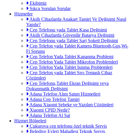
Ekibimiz
Sıkça Sorulan Sorular
Hizmetler
Akıllı Cihazlarda Anakart Tamiri Ve Değişimi Nasıl
Yapılır?
Cep Telefonu yada Tablet Kasa Değişimi
Akıllı Cihazlarda Güvenilir Batarya Değişimi
Cep Telefonu yada Tablet Şarj Soketi Değişimi
Cep Telefon yada Tablet Kamera,Bluetooth,Gps,Wi-
Fi Sorunu
Cep Telefon Yada Tablet Kapanma Problemi
Cep Telefon Yada Tablet Mikrofon Problemleri
Cep Telefon Yada Tablet Isınma Problemleri
Cep Telefon yada Tablet Sıvı Temaslı Cihaz
Çözümleri
Cep Telefonu,Tablet Ekran Değişimi veya
Dokunmatik Değişimi
Adana Telefon Alım Satım Hizmetleri
Adana Cep Telefon Tamiri
Adana Xiaomi Şebeke ve Yazılım Çözümleri
Xiaomi CPID Nedir?
Adana Telefon Al Sat
Hizmet Bölgeleri
Çukurova cep telefonu özel teknik Servis
Belediye Evleri Mahallesi Teknik Servis