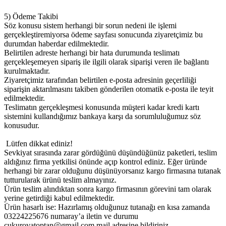
5) Ödeme Takibi
Söz konusu sistem herhangi bir sorun nedeni ile işlemi
gerçekleştiremiyorsa ödeme sayfası sonucunda ziyaretçimiz bu
durumdan haberdar edilmektedir.
Belirtilen adreste herhangi bir hata durumunda teslimatı
gerçekleşemeyen sipariş ile ilgili olarak siparişi veren ile bağlantı
kurulmaktadır.
Ziyaretçimiz tarafından belirtilen e-posta adresinin geçerliliği
siparişin aktarılmasını takiben gönderilen otomatik e-posta ile teyit
edilmektedir.
Teslimatın gerçekleşmesi konusunda müşteri kadar kredi kartı
sistemini kullandığımız bankaya karşı da sorumluluğumuz söz
konusudur.
Lütfen dikkat ediniz!
Sevkiyat sırasında zarar gördüğünü düşündüğünüz paketleri, teslim
aldığınız firma yetkilisi önünde açıp kontrol ediniz. Eğer üründe
herhangi bir zarar olduğunu düşünüyorsanız kargo firmasına tutanak
tutturularak ürünü teslim almayınız.
Ürün teslim alındıktan sonra kargo firmasının görevini tam olarak
yerine getirdiği kabul edilmektedir.
Ürün hasarlı ise: Hazırlamış olduğunuz tutanağı en kısa zamanda
03224225676 numaray’a iletin ve durumu
cukurovatoptan@gmail.com mail adresine bildiriniz.