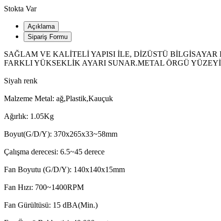
Stokta Var
Açıklama
Sipariş Formu
SAĞLAM VE KALİTELİ YAPISI İLE, DİZÜSTÜ BİLGİSAYA
FARKLI YÜKSEKLİK AYARI SUNAR.METAL ÖRGÜ YÜZEYİ V
Siyah renk
Malzeme Metal: ağ,Plastik,Kauçuk
Ağırlık: 1.05Kg
Boyut(G/D/Y): 370x265x33~58mm
Çalışma derecesi: 6.5~45 derece
Fan Boyutu (G/D/Y): 140x140x15mm
Fan Hızı: 700~1400RPM
Fan Gürültüsü: 15 dBA(Min.)