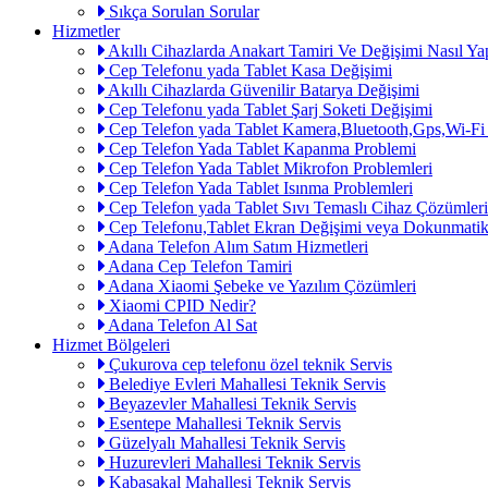
Sıkça Sorulan Sorular
Hizmetler
Akıllı Cihazlarda Anakart Tamiri Ve Değişimi Nasıl Yap
Cep Telefonu yada Tablet Kasa Değişimi
Akıllı Cihazlarda Güvenilir Batarya Değişimi
Cep Telefonu yada Tablet Şarj Soketi Değişimi
Cep Telefon yada Tablet Kamera,Bluetooth,Gps,Wi-Fi
Cep Telefon Yada Tablet Kapanma Problemi
Cep Telefon Yada Tablet Mikrofon Problemleri
Cep Telefon Yada Tablet Isınma Problemleri
Cep Telefon yada Tablet Sıvı Temaslı Cihaz Çözümleri
Cep Telefonu,Tablet Ekran Değişimi veya Dokunmatik
Adana Telefon Alım Satım Hizmetleri
Adana Cep Telefon Tamiri
Adana Xiaomi Şebeke ve Yazılım Çözümleri
Xiaomi CPID Nedir?
Adana Telefon Al Sat
Hizmet Bölgeleri
Çukurova cep telefonu özel teknik Servis
Belediye Evleri Mahallesi Teknik Servis
Beyazevler Mahallesi Teknik Servis
Esentepe Mahallesi Teknik Servis
Güzelyalı Mahallesi Teknik Servis
Huzurevleri Mahallesi Teknik Servis
Kabasakal Mahallesi Teknik Servis