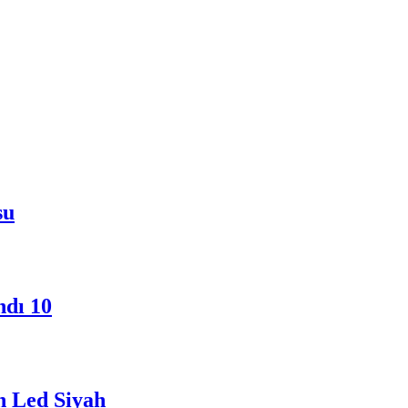
su
ndı 10
n Led Siyah