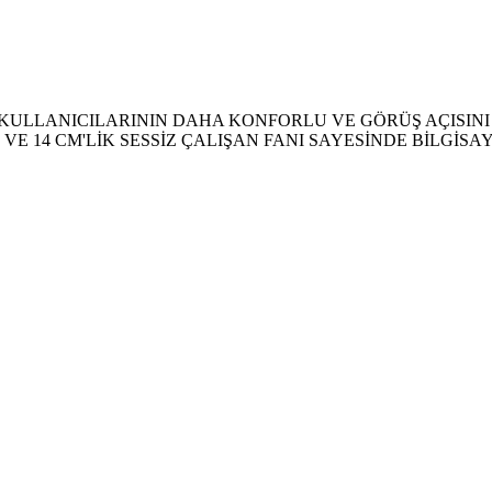
R KULLANICILARININ DAHA KONFORLU VE GÖRÜŞ AÇISINI
E 14 CM'LİK SESSİZ ÇALIŞAN FANI SAYESİNDE BİLGİSA