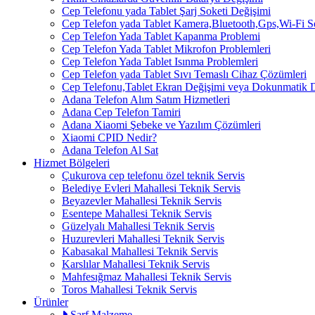
Cep Telefonu yada Tablet Şarj Soketi Değişimi
Cep Telefon yada Tablet Kamera,Bluetooth,Gps,Wi-Fi 
Cep Telefon Yada Tablet Kapanma Problemi
Cep Telefon Yada Tablet Mikrofon Problemleri
Cep Telefon Yada Tablet Isınma Problemleri
Cep Telefon yada Tablet Sıvı Temaslı Cihaz Çözümleri
Cep Telefonu,Tablet Ekran Değişimi veya Dokunmatik 
Adana Telefon Alım Satım Hizmetleri
Adana Cep Telefon Tamiri
Adana Xiaomi Şebeke ve Yazılım Çözümleri
Xiaomi CPID Nedir?
Adana Telefon Al Sat
Hizmet Bölgeleri
Çukurova cep telefonu özel teknik Servis
Belediye Evleri Mahallesi Teknik Servis
Beyazevler Mahallesi Teknik Servis
Esentepe Mahallesi Teknik Servis
Güzelyalı Mahallesi Teknik Servis
Huzurevleri Mahallesi Teknik Servis
Kabasakal Mahallesi Teknik Servis
Karslılar Mahallesi Teknik Servis
Mahfesığmaz Mahallesi Teknik Servis
Toros Mahallesi Teknik Servis
Ürünler
Sarf Malzeme