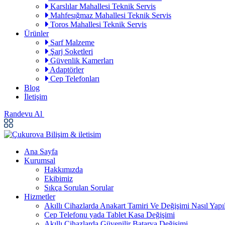
Karslılar Mahallesi Teknik Servis
Mahfesığmaz Mahallesi Teknik Servis
Toros Mahallesi Teknik Servis
Ürünler
Sarf Malzeme
Şarj Soketleri
Güvenlik Kamerları
Adaptörler
Cep Telefonları
Blog
İletişim
Randevu Al
Ana Sayfa
Kurumsal
Hakkımızda
Ekibimiz
Sıkça Sorulan Sorular
Hizmetler
Akıllı Cihazlarda Anakart Tamiri Ve Değişimi Nasıl Yapıl
Cep Telefonu yada Tablet Kasa Değişimi
Akıllı Cihazlarda Güvenilir Batarya Değişimi