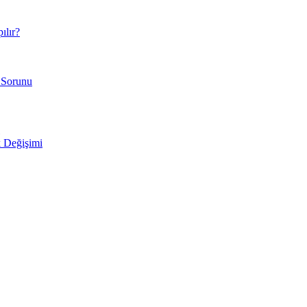
ılır?
 Sorunu
 Değişimi