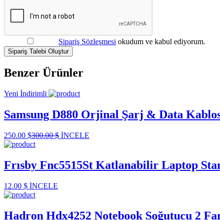
Sipariş Sözleşmesi
okudum ve kabul ediyorum.
Sipariş Talebi Oluştur
Benzer Ürünler
Yeni
İndirimli
Samsung D880 Orjinal Şarj & Data Kablo
250.00 $
300.00 $
İNCELE
Frısby Fnc5515St Katlanabilir Laptop Sta
12.00 $
İNCELE
Hadron Hdx4252 Notebook Soğutucu 2 Fa