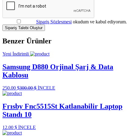
Sipariş Sözleşmesi
okudum ve kabul ediyorum.
Sipariş Talebi Oluştur
Benzer Ürünler
Yeni
İndirimli
Samsung D880 Orjinal Şarj & Data
Kablosu
250.00 $
300.00 $
İNCELE
Frısby Fnc5515St Katlanabilir Laptop
Standı 10
12.00 $
İNCELE