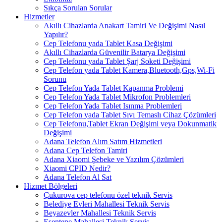
Sıkça Sorulan Sorular
Hizmetler
Akıllı Cihazlarda Anakart Tamiri Ve Değişimi Nasıl
Yapılır?
Cep Telefonu yada Tablet Kasa Değişimi
Akıllı Cihazlarda Güvenilir Batarya Değişimi
Cep Telefonu yada Tablet Şarj Soketi Değişimi
Cep Telefon yada Tablet Kamera,Bluetooth,Gps,Wi-Fi
Sorunu
Cep Telefon Yada Tablet Kapanma Problemi
Cep Telefon Yada Tablet Mikrofon Problemleri
Cep Telefon Yada Tablet Isınma Problemleri
Cep Telefon yada Tablet Sıvı Temaslı Cihaz Çözümleri
Cep Telefonu,Tablet Ekran Değişimi veya Dokunmatik
Değişimi
Adana Telefon Alım Satım Hizmetleri
Adana Cep Telefon Tamiri
Adana Xiaomi Şebeke ve Yazılım Çözümleri
Xiaomi CPID Nedir?
Adana Telefon Al Sat
Hizmet Bölgeleri
Çukurova cep telefonu özel teknik Servis
Belediye Evleri Mahallesi Teknik Servis
Beyazevler Mahallesi Teknik Servis
Esentepe Mahallesi Teknik Servis