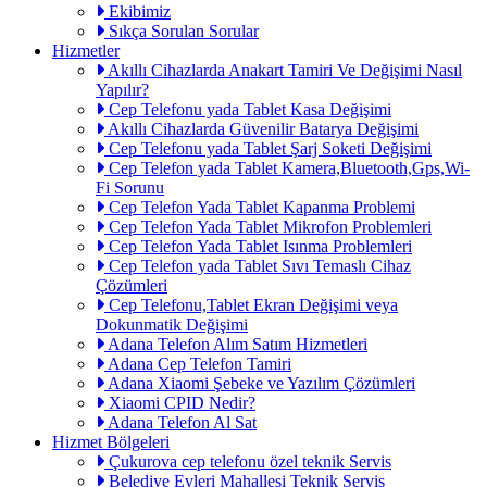
Ekibimiz
Sıkça Sorulan Sorular
Hizmetler
Akıllı Cihazlarda Anakart Tamiri Ve Değişimi Nasıl
Yapılır?
Cep Telefonu yada Tablet Kasa Değişimi
Akıllı Cihazlarda Güvenilir Batarya Değişimi
Cep Telefonu yada Tablet Şarj Soketi Değişimi
Cep Telefon yada Tablet Kamera,Bluetooth,Gps,Wi-
Fi Sorunu
Cep Telefon Yada Tablet Kapanma Problemi
Cep Telefon Yada Tablet Mikrofon Problemleri
Cep Telefon Yada Tablet Isınma Problemleri
Cep Telefon yada Tablet Sıvı Temaslı Cihaz
Çözümleri
Cep Telefonu,Tablet Ekran Değişimi veya
Dokunmatik Değişimi
Adana Telefon Alım Satım Hizmetleri
Adana Cep Telefon Tamiri
Adana Xiaomi Şebeke ve Yazılım Çözümleri
Xiaomi CPID Nedir?
Adana Telefon Al Sat
Hizmet Bölgeleri
Çukurova cep telefonu özel teknik Servis
Belediye Evleri Mahallesi Teknik Servis