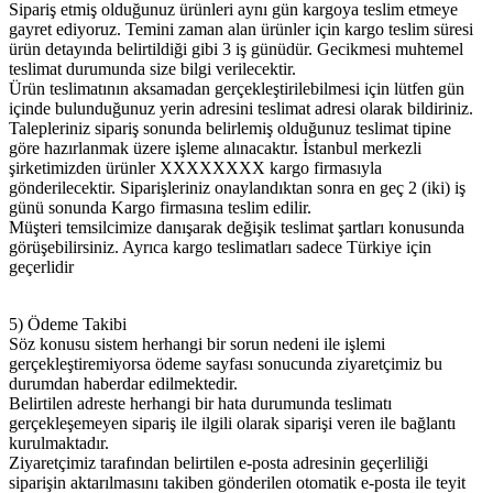
Sipariş etmiş olduğunuz ürünleri aynı gün kargoya teslim etmeye
gayret ediyoruz. Temini zaman alan ürünler için kargo teslim süresi
ürün detayında belirtildiği gibi 3 iş günüdür. Gecikmesi muhtemel
teslimat durumunda size bilgi verilecektir.
Ürün teslimatının aksamadan gerçekleştirilebilmesi için lütfen gün
içinde bulunduğunuz yerin adresini teslimat adresi olarak bildiriniz.
Talepleriniz sipariş sonunda belirlemiş olduğunuz teslimat tipine
göre hazırlanmak üzere işleme alınacaktır. İstanbul merkezli
şirketimizden ürünler XXXXXXXX kargo firmasıyla
gönderilecektir. Siparişleriniz onaylandıktan sonra en geç 2 (iki) iş
günü sonunda Kargo firmasına teslim edilir.
Müşteri temsilcimize danışarak değişik teslimat şartları konusunda
görüşebilirsiniz. Ayrıca kargo teslimatları sadece Türkiye için
geçerlidir
5) Ödeme Takibi
Söz konusu sistem herhangi bir sorun nedeni ile işlemi
gerçekleştiremiyorsa ödeme sayfası sonucunda ziyaretçimiz bu
durumdan haberdar edilmektedir.
Belirtilen adreste herhangi bir hata durumunda teslimatı
gerçekleşemeyen sipariş ile ilgili olarak siparişi veren ile bağlantı
kurulmaktadır.
Ziyaretçimiz tarafından belirtilen e-posta adresinin geçerliliği
siparişin aktarılmasını takiben gönderilen otomatik e-posta ile teyit