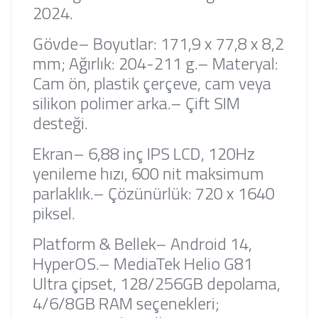
2024.
Gövde
– Boyutlar: 171,9 x 77,8 x 8,2
mm; Ağırlık: 204-211 g.
– Materyal:
Cam ön, plastik çerçeve, cam veya
silikon polimer arka.
– Çift SIM
desteği.
Ekran
– 6,88 inç IPS LCD, 120Hz
yenileme hızı, 600 nit maksimum
parlaklık.
– Çözünürlük: 720 x 1640
piksel.
Platform & Bellek
– Android 14,
HyperOS.
– MediaTek Helio G81
Ultra çipset, 128/256GB depolama,
4/6/8GB RAM seçenekleri;