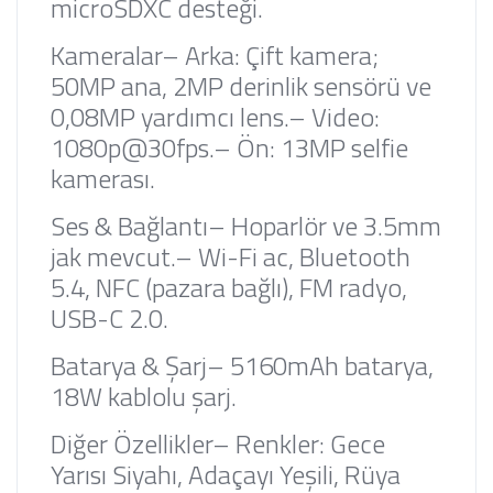
microSDXC desteği.
Kameralar
– Arka: Çift kamera;
50MP ana, 2MP derinlik sensörü ve
0,08MP yardımcı lens.
– Video:
1080p@30fps.
– Ön: 13MP selfie
kamerası.
Ses & Bağlantı
– Hoparlör ve 3.5mm
jak mevcut.
– Wi-Fi ac, Bluetooth
5.4, NFC (pazara bağlı), FM radyo,
USB-C 2.0.
Batarya & Şarj
– 5160mAh batarya,
18W kablolu şarj.
Diğer Özellikler
– Renkler: Gece
Yarısı Siyahı, Adaçayı Yeşili, Rüya