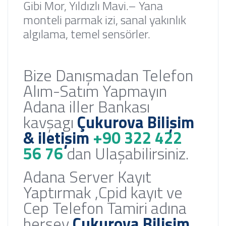
Gibi Mor, Yıldızlı Mavi.
– Yana
monteli parmak izi, sanal yakınlık
algılama, temel sensörler.
Bize Danışmadan Telefon
Alım-Satım Yapmayın
Adana iller Bankası
kavşagı
Çukurova Bilişim
& iletişim
+90 322 422
56 76
dan Ulaşabilirsiniz.
Adana Server Kayıt
Yaptırmak ,Cpid kayıt ve
Cep Telefon Tamiri adına
herşey
Çukurova Bilişim