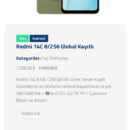
Yeni
İndirimli
Redmi 14C 8/256 Global Kayıtlı
Kategoriler:
Cep Telefonları
7,000.00 $
7,500.00 $
Redmi 14C 8 GB / 256 GB Sıfır Direk Server Kayıtlı
Güncelleme ve sıfırlama serbest kapanma derdi yok.
Gitti Geldi Yok.✨☎℡0 322 422 56 76 ✨ Çukurova
Bilişim ve iletişim
Stokta Var