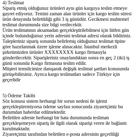
4) Teslimat
Sipariş etmiş olduğunuz ürünleri aynı gün kargoya teslim etmeye
gayret ediyoruz. Temini zaman alan ürünler için kargo teslim süresi
ürün detayında belirtildiği gibi 3 iş günüdür. Gecikmesi muhtemel
teslimat durumunda size bilgi verilecektir.
Ürün teslimatının aksamadan gerçekleştirilebilmesi için lütfen gün
içinde bulunduğunuz yerin adresini teslimat adresi olarak bildiriniz.
Talepleriniz sipariş sonunda belirlemiş olduğunuz teslimat tipine
göre hazırlanmak üzere işleme alınacaktır. İstanbul merkezli
şirketimizden ürünler XXXXXXXX kargo firmasıyla
gönderilecektir. Siparişleriniz onaylandıktan sonra en geç 2 (iki) iş
günü sonunda Kargo firmasına teslim edilir.
Müşteri temsilcimize danışarak değişik teslimat şartları konusunda
görüşebilirsiniz. Ayrıca kargo teslimatları sadece Türkiye için
geçerlidir
5) Ödeme Takibi
Söz konusu sistem herhangi bir sorun nedeni ile işlemi
gerçekleştiremiyorsa ödeme sayfası sonucunda ziyaretçimiz bu
durumdan haberdar edilmektedir.
Belirtilen adreste herhangi bir hata durumunda teslimatı
gerçekleşemeyen sipariş ile ilgili olarak siparişi veren ile bağlantı
kurulmaktadır.
Ziyaretçimiz tarafından belirtilen e-posta adresinin geçerliliği