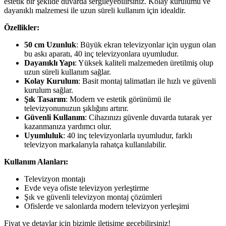
estetik bir şekilde duvarda sergileyebilirsiniz. Kolay kurulumu ve
dayanıklı malzemesi ile uzun süreli kullanım için idealdir.
Özellikler:
50 cm Uzunluk
: Büyük ekran televizyonlar için uygun olan
bu askı aparatı, 40 inç televizyonlara uyumludur.
Dayanıklı Yapı
: Yüksek kaliteli malzemeden üretilmiş olup
uzun süreli kullanım sağlar.
Kolay Kurulum
: Basit montaj talimatları ile hızlı ve güvenli
kurulum sağlar.
Şık Tasarım
: Modern ve estetik görünümü ile
televizyonunuzun şıklığını artırır.
Güvenli Kullanım
: Cihazınızı güvenle duvarda tutarak yer
kazanmanıza yardımcı olur.
Uyumluluk
: 40 inç televizyonlarla uyumludur, farklı
televizyon markalarıyla rahatça kullanılabilir.
Kullanım Alanları:
Televizyon montajı
Evde veya ofiste televizyon yerleştirme
Şık ve güvenli televizyon montaj çözümleri
Ofislerde ve salonlarda modern televizyon yerleşimi
Fiyat ve detaylar için bizimle iletişime geçebilirsiniz!