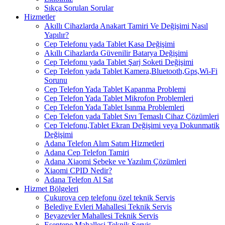
Sıkça Sorulan Sorular
Hizmetler
Akıllı Cihazlarda Anakart Tamiri Ve Değişimi Nasıl
Yapılır?
Cep Telefonu yada Tablet Kasa Değişimi
Akıllı Cihazlarda Güvenilir Batarya Değişimi
Cep Telefonu yada Tablet Şarj Soketi Değişimi
Cep Telefon yada Tablet Kamera,Bluetooth,Gps,Wi-Fi
Sorunu
Cep Telefon Yada Tablet Kapanma Problemi
Cep Telefon Yada Tablet Mikrofon Problemleri
Cep Telefon Yada Tablet Isınma Problemleri
Cep Telefon yada Tablet Sıvı Temaslı Cihaz Çözümleri
Cep Telefonu,Tablet Ekran Değişimi veya Dokunmatik
Değişimi
Adana Telefon Alım Satım Hizmetleri
Adana Cep Telefon Tamiri
Adana Xiaomi Şebeke ve Yazılım Çözümleri
Xiaomi CPID Nedir?
Adana Telefon Al Sat
Hizmet Bölgeleri
Çukurova cep telefonu özel teknik Servis
Belediye Evleri Mahallesi Teknik Servis
Beyazevler Mahallesi Teknik Servis
Esentepe Mahallesi Teknik Servis