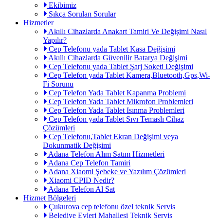
Ekibimiz
Sıkça Sorulan Sorular
Hizmetler
Akıllı Cihazlarda Anakart Tamiri Ve Değişimi Nasıl
Yapılır?
Cep Telefonu yada Tablet Kasa Değişimi
Akıllı Cihazlarda Güvenilir Batarya Değişimi
Cep Telefonu yada Tablet Şarj Soketi Değişimi
Cep Telefon yada Tablet Kamera,Bluetooth,Gps,Wi-
Fi Sorunu
Cep Telefon Yada Tablet Kapanma Problemi
Cep Telefon Yada Tablet Mikrofon Problemleri
Cep Telefon Yada Tablet Isınma Problemleri
Cep Telefon yada Tablet Sıvı Temaslı Cihaz
Çözümleri
Cep Telefonu,Tablet Ekran Değişimi veya
Dokunmatik Değişimi
Adana Telefon Alım Satım Hizmetleri
Adana Cep Telefon Tamiri
Adana Xiaomi Şebeke ve Yazılım Çözümleri
Xiaomi CPID Nedir?
Adana Telefon Al Sat
Hizmet Bölgeleri
Çukurova cep telefonu özel teknik Servis
Belediye Evleri Mahallesi Teknik Servis