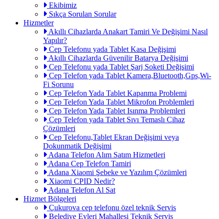
Ekibimiz
Sıkça Sorulan Sorular
Hizmetler
Akıllı Cihazlarda Anakart Tamiri Ve Değişimi Nasıl
Yapılır?
Cep Telefonu yada Tablet Kasa Değişimi
Akıllı Cihazlarda Güvenilir Batarya Değişimi
Cep Telefonu yada Tablet Şarj Soketi Değişimi
Cep Telefon yada Tablet Kamera,Bluetooth,Gps,Wi-
Fi Sorunu
Cep Telefon Yada Tablet Kapanma Problemi
Cep Telefon Yada Tablet Mikrofon Problemleri
Cep Telefon Yada Tablet Isınma Problemleri
Cep Telefon yada Tablet Sıvı Temaslı Cihaz
Çözümleri
Cep Telefonu,Tablet Ekran Değişimi veya
Dokunmatik Değişimi
Adana Telefon Alım Satım Hizmetleri
Adana Cep Telefon Tamiri
Adana Xiaomi Şebeke ve Yazılım Çözümleri
Xiaomi CPID Nedir?
Adana Telefon Al Sat
Hizmet Bölgeleri
Çukurova cep telefonu özel teknik Servis
Belediye Evleri Mahallesi Teknik Servis