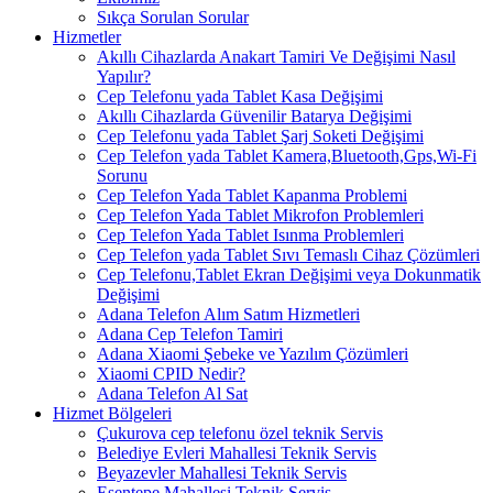
Sıkça Sorulan Sorular
Hizmetler
Akıllı Cihazlarda Anakart Tamiri Ve Değişimi Nasıl
Yapılır?
Cep Telefonu yada Tablet Kasa Değişimi
Akıllı Cihazlarda Güvenilir Batarya Değişimi
Cep Telefonu yada Tablet Şarj Soketi Değişimi
Cep Telefon yada Tablet Kamera,Bluetooth,Gps,Wi-Fi
Sorunu
Cep Telefon Yada Tablet Kapanma Problemi
Cep Telefon Yada Tablet Mikrofon Problemleri
Cep Telefon Yada Tablet Isınma Problemleri
Cep Telefon yada Tablet Sıvı Temaslı Cihaz Çözümleri
Cep Telefonu,Tablet Ekran Değişimi veya Dokunmatik
Değişimi
Adana Telefon Alım Satım Hizmetleri
Adana Cep Telefon Tamiri
Adana Xiaomi Şebeke ve Yazılım Çözümleri
Xiaomi CPID Nedir?
Adana Telefon Al Sat
Hizmet Bölgeleri
Çukurova cep telefonu özel teknik Servis
Belediye Evleri Mahallesi Teknik Servis
Beyazevler Mahallesi Teknik Servis
Esentepe Mahallesi Teknik Servis