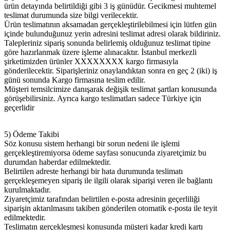
ürün detayında belirtildiği gibi 3 iş günüdür. Gecikmesi muhtemel
teslimat durumunda size bilgi verilecektir.
Ürün teslimatının aksamadan gerçekleştirilebilmesi için lütfen gün
içinde bulunduğunuz yerin adresini teslimat adresi olarak bildiriniz.
Talepleriniz sipariş sonunda belirlemiş olduğunuz teslimat tipine
göre hazırlanmak üzere işleme alınacaktır. İstanbul merkezli
şirketimizden ürünler XXXXXXXX kargo firmasıyla
gönderilecektir. Siparişleriniz onaylandıktan sonra en geç 2 (iki) iş
günü sonunda Kargo firmasına teslim edilir.
Müşteri temsilcimize danışarak değişik teslimat şartları konusunda
görüşebilirsiniz. Ayrıca kargo teslimatları sadece Türkiye için
geçerlidir
5) Ödeme Takibi
Söz konusu sistem herhangi bir sorun nedeni ile işlemi
gerçekleştiremiyorsa ödeme sayfası sonucunda ziyaretçimiz bu
durumdan haberdar edilmektedir.
Belirtilen adreste herhangi bir hata durumunda teslimatı
gerçekleşemeyen sipariş ile ilgili olarak siparişi veren ile bağlantı
kurulmaktadır.
Ziyaretçimiz tarafından belirtilen e-posta adresinin geçerliliği
siparişin aktarılmasını takiben gönderilen otomatik e-posta ile teyit
edilmektedir.
Teslimatın gerçekleşmesi konusunda müşteri kadar kredi kartı