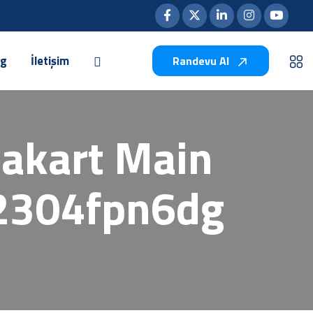
og
İletişim
Randevu Al
nakart Main
 2304fpn6dg