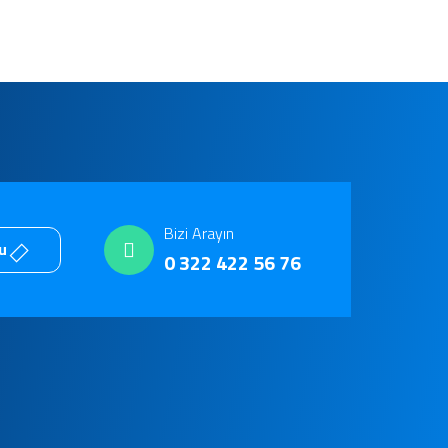
Bizi Arayın
mu
0 322 422 56 76