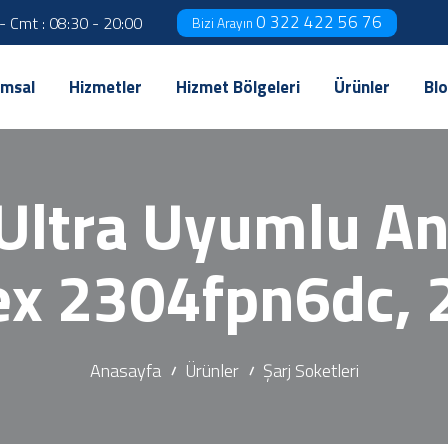
0 322 422 56 76
 - Cmt : 08:30 - 20:00
Bizi Arayın
msal
Hizmetler
Hizmet Bölgeleri
Ürünler
Bl
Ultra Uyumlu A
lex 2304fpn6dc,
Anasayfa
Ürünler
Şarj Soketleri