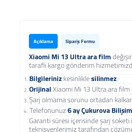
Açıklama
Sipariş Formu
Xiaomi Mi 13 Ultra
ara film
değişi
taraflı kargo gönderim hizmetimizd
Bilgileriniz
kesinlikle
silinmez
.
Orijinal
Xiaomi Mi 13 Ultra ara film k
Şarj olmama sorunu ortadan kalkar
Telefonunuz
6 ay
Çukurova Bilişim
Garanti süresi içerisinde şarj soketi i
teknisyenlerimiz tarafından çözüme