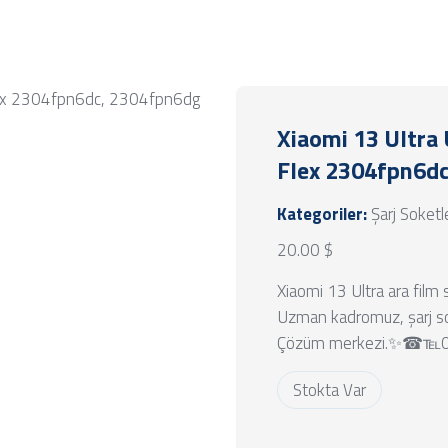
Xiaomi 13 Ultra
Flex 2304fpn6d
Kategoriler:
Şarj Soketl
20.00 $
Xiaomi 13 Ultra ara film 
Uzman kadromuz, şarj sok
Çözüm merkezi.✨☎℡0 32
Stokta Var