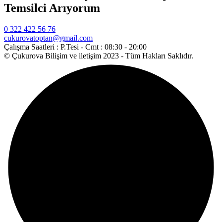
Temsilci Arıyorum
0 322 422 56 76
cukurovatoptan@gmail.com
Çalışma Saatleri :
P.Tesi - Cmt : 08:30 - 20:00
© Çukurova Bilişim ve iletişim 2023 - Tüm Hakları Saklıdır.