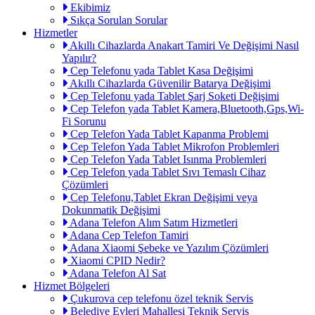
Ekibimiz
Sıkça Sorulan Sorular
Hizmetler
Akıllı Cihazlarda Anakart Tamiri Ve Değişimi Nasıl
Yapılır?
Cep Telefonu yada Tablet Kasa Değişimi
Akıllı Cihazlarda Güvenilir Batarya Değişimi
Cep Telefonu yada Tablet Şarj Soketi Değişimi
Cep Telefon yada Tablet Kamera,Bluetooth,Gps,Wi-
Fi Sorunu
Cep Telefon Yada Tablet Kapanma Problemi
Cep Telefon Yada Tablet Mikrofon Problemleri
Cep Telefon Yada Tablet Isınma Problemleri
Cep Telefon yada Tablet Sıvı Temaslı Cihaz
Çözümleri
Cep Telefonu,Tablet Ekran Değişimi veya
Dokunmatik Değişimi
Adana Telefon Alım Satım Hizmetleri
Adana Cep Telefon Tamiri
Adana Xiaomi Şebeke ve Yazılım Çözümleri
Xiaomi CPID Nedir?
Adana Telefon Al Sat
Hizmet Bölgeleri
Çukurova cep telefonu özel teknik Servis
Belediye Evleri Mahallesi Teknik Servis