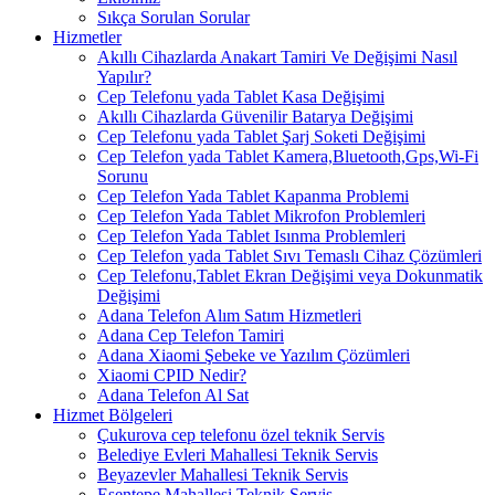
Sıkça Sorulan Sorular
Hizmetler
Akıllı Cihazlarda Anakart Tamiri Ve Değişimi Nasıl
Yapılır?
Cep Telefonu yada Tablet Kasa Değişimi
Akıllı Cihazlarda Güvenilir Batarya Değişimi
Cep Telefonu yada Tablet Şarj Soketi Değişimi
Cep Telefon yada Tablet Kamera,Bluetooth,Gps,Wi-Fi
Sorunu
Cep Telefon Yada Tablet Kapanma Problemi
Cep Telefon Yada Tablet Mikrofon Problemleri
Cep Telefon Yada Tablet Isınma Problemleri
Cep Telefon yada Tablet Sıvı Temaslı Cihaz Çözümleri
Cep Telefonu,Tablet Ekran Değişimi veya Dokunmatik
Değişimi
Adana Telefon Alım Satım Hizmetleri
Adana Cep Telefon Tamiri
Adana Xiaomi Şebeke ve Yazılım Çözümleri
Xiaomi CPID Nedir?
Adana Telefon Al Sat
Hizmet Bölgeleri
Çukurova cep telefonu özel teknik Servis
Belediye Evleri Mahallesi Teknik Servis
Beyazevler Mahallesi Teknik Servis
Esentepe Mahallesi Teknik Servis