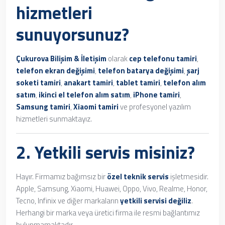
hizmetleri
sunuyorsunuz?
Çukurova Bilişim & İletişim
olarak
cep telefonu tamiri
,
telefon ekran değişimi
,
telefon batarya değişimi
,
şarj
soketi tamiri
,
anakart tamiri
,
tablet tamiri
,
telefon alım
satım
,
ikinci el telefon alım satım
,
iPhone tamiri
,
Samsung tamiri
,
Xiaomi tamiri
ve profesyonel yazılım
hizmetleri sunmaktayız.
2. Yetkili servis misiniz?
Hayır. Firmamız bağımsız bir
özel teknik servis
işletmesidir.
Apple, Samsung, Xiaomi, Huawei, Oppo, Vivo, Realme, Honor,
Tecno, Infinix ve diğer markaların
yetkili servisi değiliz
.
Herhangi bir marka veya üretici firma ile resmi bağlantımız
bulunmamaktadır.