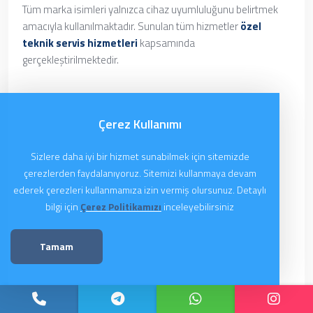
Tüm marka isimleri yalnızca cihaz uyumluluğunu belirtmek
amacıyla kullanılmaktadır. Sunulan tüm hizmetler
özel
teknik servis hizmetleri
kapsamında
gerçekleştirilmektedir.
Çerez Kullanımı
Sizlere daha iyi bir hizmet sunabilmek için sitemizde
çerezlerden faydalanıyoruz. Sitemizi kullanmaya devam
ederek çerezleri kullanmamıza izin vermiş olursunuz. Detaylı
bilgi için
Çerez Politikamızı
inceleyebilirsiniz
Tamam