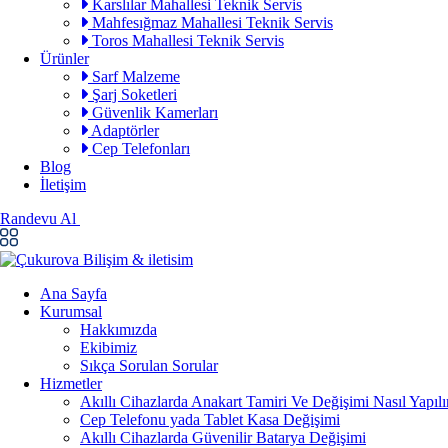
Karslılar Mahallesi Teknik Servis
Mahfesığmaz Mahallesi Teknik Servis
Toros Mahallesi Teknik Servis
Ürünler
Sarf Malzeme
Şarj Soketleri
Güvenlik Kamerları
Adaptörler
Cep Telefonları
Blog
İletişim
Randevu Al
Ana Sayfa
Kurumsal
Hakkımızda
Ekibimiz
Sıkça Sorulan Sorular
Hizmetler
Akıllı Cihazlarda Anakart Tamiri Ve Değişimi Nasıl Yapılı
Cep Telefonu yada Tablet Kasa Değişimi
Akıllı Cihazlarda Güvenilir Batarya Değişimi