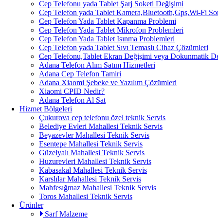
Cep Telefonu yada Tablet Şarj Soketi Değişimi
Cep Telefon yada Tablet Kamera,Bluetooth,Gps,Wi-Fi So
Cep Telefon Yada Tablet Kapanma Problemi
Cep Telefon Yada Tablet Mikrofon Problemleri
Cep Telefon Yada Tablet Isınma Problemleri
Cep Telefon yada Tablet Sıvı Temaslı Cihaz Çözümleri
Cep Telefonu,Tablet Ekran Değişimi veya Dokunmatik D
Adana Telefon Alım Satım Hizmetleri
Adana Cep Telefon Tamiri
Adana Xiaomi Şebeke ve Yazılım Çözümleri
Xiaomi CPID Nedir?
Adana Telefon Al Sat
Hizmet Bölgeleri
Çukurova cep telefonu özel teknik Servis
Belediye Evleri Mahallesi Teknik Servis
Beyazevler Mahallesi Teknik Servis
Esentepe Mahallesi Teknik Servis
Güzelyalı Mahallesi Teknik Servis
Huzurevleri Mahallesi Teknik Servis
Kabasakal Mahallesi Teknik Servis
Karslılar Mahallesi Teknik Servis
Mahfesığmaz Mahallesi Teknik Servis
Toros Mahallesi Teknik Servis
Ürünler
Sarf Malzeme