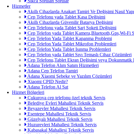
Sıkça Sorulan Sorular
Hizmetler
Akıllı Cihazlarda Anakart Tamiri Ve Değişimi Nasıl Yapı
Cep Telefonu yada Tablet Kasa Değişimi
Akıllı Cihazlarda Güvenilir Batarya Değişimi
Cep Telefonu yada Tablet Şarj Soketi Değişimi
Cep Telefon yada Tablet Kamera,Bluetooth,Gps,Wi-Fi 
Cep Telefon Yada Tablet Kapanma Problemi
Cep Telefon Yada Tablet Mikrofon Problemleri
Cep Telefon Yada Tablet Isınma Problemleri
Cep Telefon yada Tablet Sıvı Temaslı Cihaz Çözümleri
Cep Telefonu,Tablet Ekran Değişimi veya Dokunmatik 
Adana Telefon Alım Satım Hizmetleri
Adana Cep Telefon Tamiri
Adana Xiaomi Şebeke ve Yazılım Çözümleri
Xiaomi CPID Nedir?
Adana Telefon Al Sat
Hizmet Bölgeleri
Çukurova cep telefonu özel teknik Servis
Belediye Evleri Mahallesi Teknik Servis
Beyazevler Mahallesi Teknik Servis
Esentepe Mahallesi Teknik Servis
Güzelyalı Mahallesi Teknik Servis
Huzurevleri Mahallesi Teknik Servis
Kabasakal Mahallesi Teknik Servis