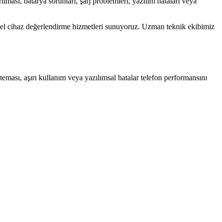
lması, batarya sorunları, şarj problemleri, yazılım hataları veya
ci el cihaz değerlendirme hizmetleri sunuyoruz. Uzman teknik ekibimiz
 teması, aşırı kullanım veya yazılımsal hatalar telefon performansını