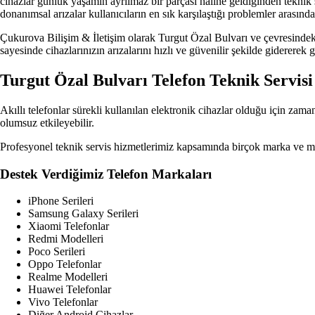
cihazlar günlük yaşamın ayrılmaz bir parçası haline geldiğinden teknik s
donanımsal arızalar kullanıcıların en sık karşılaştığı problemler arasınd
Çukurova Bilişim & İletişim olarak Turgut Özal Bulvarı ve çevresindeki
sayesinde cihazlarınızın arızalarını hızlı ve güvenilir şekilde gidererek
Turgut Özal Bulvarı Telefon Teknik Servisi
Akıllı telefonlar sürekli kullanılan elektronik cihazlar olduğu için zama
olumsuz etkileyebilir.
Profesyonel teknik servis hizmetlerimiz kapsamında birçok marka ve 
Destek Verdiğimiz Telefon Markaları
iPhone Serileri
Samsung Galaxy Serileri
Xiaomi Telefonlar
Redmi Modelleri
Poco Serileri
Oppo Telefonlar
Realme Modelleri
Huawei Telefonlar
Vivo Telefonlar
Diğer Android Cihazlar