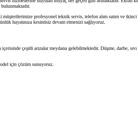
ervis hizmetlerine duyulan ihtiyaç her geçen gün artmaktadır. Ekran kırı
a bulunmaktadır.
 müşterilerimize profesyonel teknik servis, telefon alım satım ve ikin
 günlük hayatınıza kesintisiz devam etmenizi sağlıyoruz.
n içerisinde çeşitli arızalar meydana gelebilmektedir. Düşme, darbe, sıvı
model için çözüm sunuyoruz.