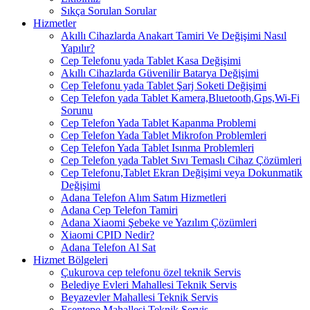
Sıkça Sorulan Sorular
Hizmetler
Akıllı Cihazlarda Anakart Tamiri Ve Değişimi Nasıl
Yapılır?
Cep Telefonu yada Tablet Kasa Değişimi
Akıllı Cihazlarda Güvenilir Batarya Değişimi
Cep Telefonu yada Tablet Şarj Soketi Değişimi
Cep Telefon yada Tablet Kamera,Bluetooth,Gps,Wi-Fi
Sorunu
Cep Telefon Yada Tablet Kapanma Problemi
Cep Telefon Yada Tablet Mikrofon Problemleri
Cep Telefon Yada Tablet Isınma Problemleri
Cep Telefon yada Tablet Sıvı Temaslı Cihaz Çözümleri
Cep Telefonu,Tablet Ekran Değişimi veya Dokunmatik
Değişimi
Adana Telefon Alım Satım Hizmetleri
Adana Cep Telefon Tamiri
Adana Xiaomi Şebeke ve Yazılım Çözümleri
Xiaomi CPID Nedir?
Adana Telefon Al Sat
Hizmet Bölgeleri
Çukurova cep telefonu özel teknik Servis
Belediye Evleri Mahallesi Teknik Servis
Beyazevler Mahallesi Teknik Servis
Esentepe Mahallesi Teknik Servis