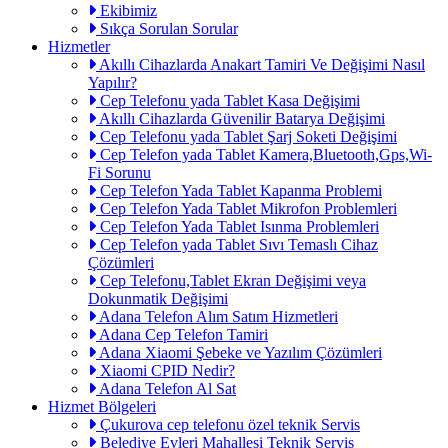
Ekibimiz
Sıkça Sorulan Sorular
Hizmetler
Akıllı Cihazlarda Anakart Tamiri Ve Değişimi Nasıl
Yapılır?
Cep Telefonu yada Tablet Kasa Değişimi
Akıllı Cihazlarda Güvenilir Batarya Değişimi
Cep Telefonu yada Tablet Şarj Soketi Değişimi
Cep Telefon yada Tablet Kamera,Bluetooth,Gps,Wi-
Fi Sorunu
Cep Telefon Yada Tablet Kapanma Problemi
Cep Telefon Yada Tablet Mikrofon Problemleri
Cep Telefon Yada Tablet Isınma Problemleri
Cep Telefon yada Tablet Sıvı Temaslı Cihaz
Çözümleri
Cep Telefonu,Tablet Ekran Değişimi veya
Dokunmatik Değişimi
Adana Telefon Alım Satım Hizmetleri
Adana Cep Telefon Tamiri
Adana Xiaomi Şebeke ve Yazılım Çözümleri
Xiaomi CPID Nedir?
Adana Telefon Al Sat
Hizmet Bölgeleri
Çukurova cep telefonu özel teknik Servis
Belediye Evleri Mahallesi Teknik Servis