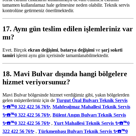
tamamen kullanılamaz hale gelmesine neden olabilir. Teknik servis
kontrolüne getirmeniz önerilmektedir.
17. Aynı gün teslim edilen işlemleriniz var
mı?
Evet. Birçok
ekran değişimi
,
batarya değişimi
ve
şarj soketi
tamiri
işlemi aynı gün içerisinde tamamlanabilmektedir.
18. Mavi Bulvar dışında hangi bölgelere
hizmet veriyorsunuz?
Mavi Bulvar bölgesinde hizmet verdiğimiz gibi, yakın bölgelerden
gelen müşterilerimiz için de
Turgut Özal Bulvarı Teknik Servis
✨☎️℡0 322 422 56 76✨
,
Mahfesığmaz Mahallesi Teknik Servis
✨☎️℡0 322 422 56 76✨
,
Bülent Angın Bulvarı Teknik Servis
✨☎️℡0 322 422 56 76✨
,
Yurt Mahallesi Teknik Servis ✨☎️℡0
322 422 56 76✨
,
Türkmenbaşı Bulvarı Teknik Servis ✨☎️℡0